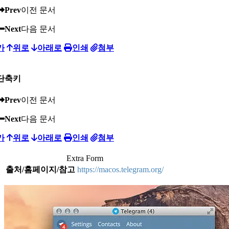
Prev
이전 문서
Next
다음 문서
가
위로
아래로
인쇄
첨부
단축키
Prev
이전 문서
Next
다음 문서
가
위로
아래로
인쇄
첨부
Extra Form
출처/홈페이지/참고
https://macos.telegram.org/