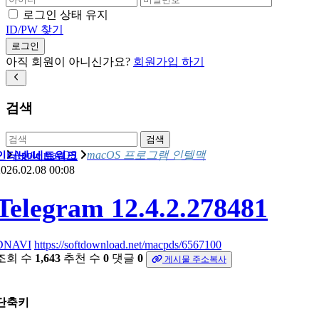
로그인 상태 유지
ID/PW 찾기
로그인
아직 회원이 아니신가요?
회원가입 하기
검색
검색
Apple macOS
macOS 프로그램 인텔맥
인터넷/네트워크
026.02.08 00:08
Telegram 12.4.2.278481
DNAVI
https://softdownload.net/macpds/6567100
조회 수
1,643
추천 수
0
댓글
0
게시물 주소복사
단축키