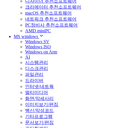
디자이너 추천소프트웨어
크리에이터 추천소프트웨어
macOS 추천소프트웨어
네트워크 추천소프트웨어
PC정비사 추천소프트웨어
AMD miniPC
MS windows
Windows SV
Windows ISO
Windows on Arm
AI
시스템관리
디스크관리
파일관리
드라이버
인터넷/네트웍
멀티미디어
화면/악세사리
이미지보기/편집
백신/악성코드
기타프로그램
문서보기/편집