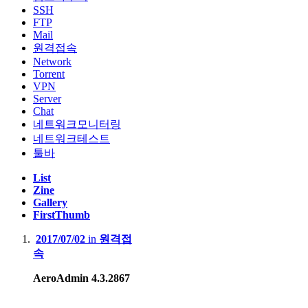
SSH
FTP
Mail
원격접속
Network
Torrent
VPN
Server
Chat
네트워크모니터링
네트워크테스트
툴바
List
Zine
Gallery
FirstThumb
2017/07/02
in
원격접
속
AeroAdmin 4.3.2867