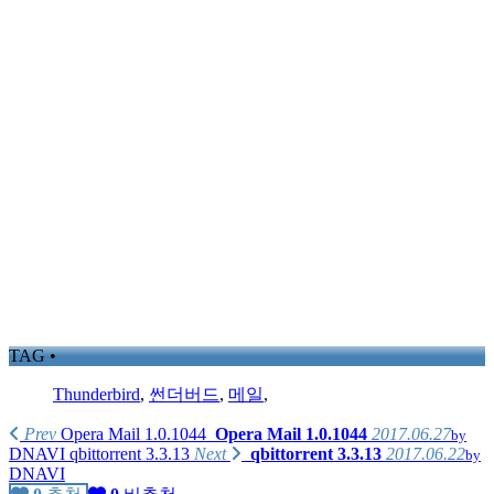
TAG •
Thunderbird
,
썬더버드
,
메일
,
Prev
Opera Mail 1.0.1044
Opera Mail 1.0.1044
2017.06.27
by
DNAVI
qbittorrent 3.3.13
Next
qbittorrent 3.3.13
2017.06.22
by
DNAVI