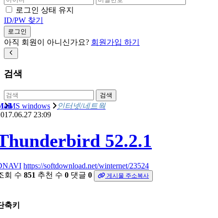
로그인 상태 유지
ID/PW 찾기
로그인
아직 회원이 아니신가요?
회원가입 하기
검색
검색
Mail
MS windows
인터넷/네트웍
017.06.27 23:09
Thunderbird 52.2.1
DNAVI
https://softdownload.net/winternet/23524
조회 수
851
추천 수
0
댓글
0
게시물 주소복사
단축키