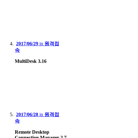
2017/06/29
in
원격접
속
MultiDesk 3.16
2017/06/28
in
원격접
속
Remote Desktop
Connection Manager 2.7