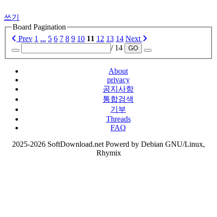
쓰기
Board Pagination
Prev
1
...
5
6
7
8
9
10
11
12
13
14
Next
/ 14
GO
About
privacy
공지사항
통합검색
기부
Threads
FAQ
2025-2026 SoftDownload.net Powerd by Debian GNU/Linux,
Rhymix