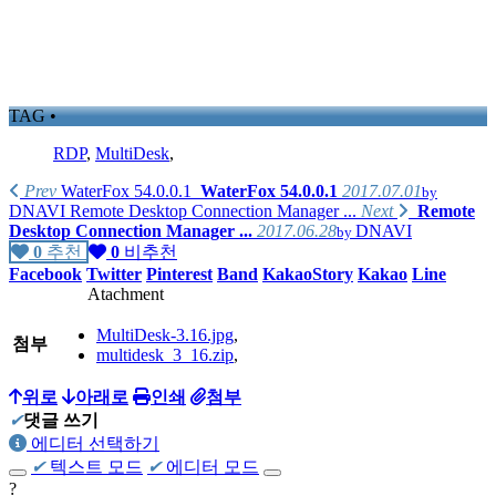
TAG •
RDP
,
MultiDesk
,
Prev
WaterFox 54.0.0.1
WaterFox 54.0.0.1
2017.07.01
by
DNAVI
Remote Desktop Connection Manager ...
Next
Remote
Desktop Connection Manager ...
2017.06.28
DNAVI
by
0
추천
0
비추천
Facebook
Twitter
Pinterest
Band
KakaoStory
Kakao
Line
Atachment
MultiDesk-3.16.jpg
,
첨부
multidesk_3_16.zip
,
위로
아래로
인쇄
첨부
✔
댓글 쓰기
에디터 선택하기
✔
텍스트 모드
✔
에디터 모드
?