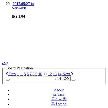
2017/05/27
in
Network
IP2 1.04
쓰기
Board Pagination
Prev
1
...
5
6
7
8
9
10
11
12
13
14
Next
/ 14
GO
About
privacy
공지사항
통합검색