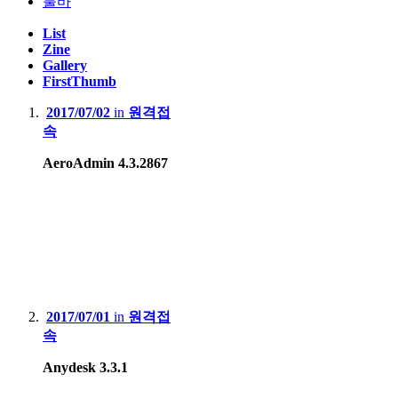
툴바
List
Zine
Gallery
FirstThumb
2017/07/02
in
원격접
속
AeroAdmin 4.3.2867
2017/07/01
in
원격접
속
Anydesk 3.3.1