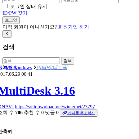
로그인 상태 유지
ID/PW 찾기
로그인
아직 회원이 아니신가요?
회원가입 하기
검색
검색
MS windows
인터넷/네트웍
원격접속
017.06.29 00:41
MultiDesk 3.16
DNAVI
https://softdownload.net/winternet/23797
조회 수
706
추천 수
0
댓글
0
게시물 주소복사
단축키