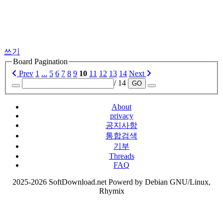
쓰기
Board Pagination
Prev
1
...
5
6
7
8
9
10
11
12
13
14
Next
/ 14
GO
About
privacy
공지사항
통합검색
기부
Threads
FAQ
2025-2026 SoftDownload.net Powerd by Debian GNU/Linux,
Rhymix