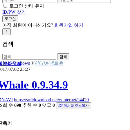
로그인 상태 유지
ID/PW 찾기
로그인
아직 회원이 아니신가요?
회원가입 하기
검색
검색
MS windows
인터넷/네트웍
웹브라우저
017.07.02 23:27
Whale 0.9.34.9
DNAVI
https://softdownload.net/winternet/24429
조회 수
690
추천 수
0
댓글
0
게시물 주소복사
단축키