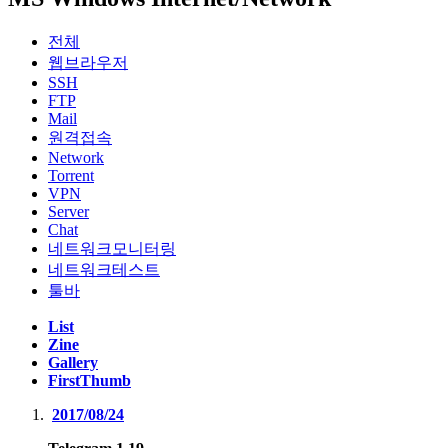
전체
웹브라우저
SSH
FTP
Mail
원격접속
Network
Torrent
VPN
Server
Chat
네트워크모니터링
네트워크테스트
툴바
List
Zine
Gallery
FirstThumb
2017/08/24