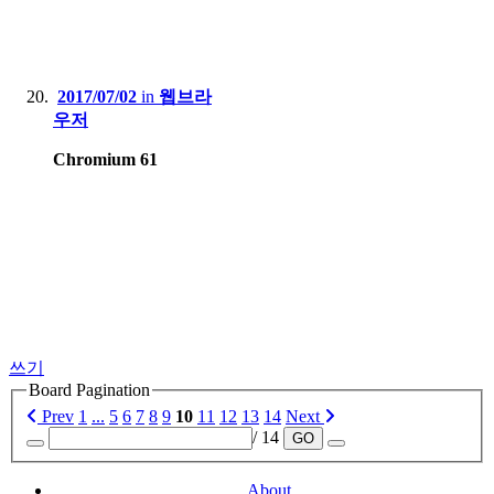
2017/07/02
in
웹브라
우저
Chromium 61
쓰기
Board Pagination
Prev
1
...
5
6
7
8
9
10
11
12
13
14
Next
/ 14
GO
About