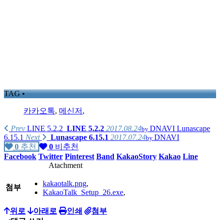
TAG •
카카오톡
,
메신저
,
Prev
LINE 5.2.2
LINE 5.2.2
2017.08.24
DNAVI
Lunascape
by
6.15.1
Next
Lunascape 6.15.1
2017.07.24
DNAVI
by
0
추천
0
비추천
Facebook
Twitter
Pinterest
Band
KakaoStory
Kakao
Line
Atachment
kakaotalk.png
,
첨부
KakaoTalk_Setup_26.exe
,
위로
아래로
인쇄
첨부