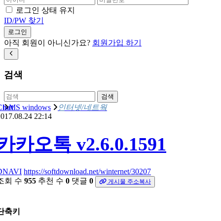
로그인 상태 유지
ID/PW 찾기
로그인
아직 회원이 아니신가요?
회원가입 하기
검색
검색
Chat
MS windows
인터넷/네트웍
017.08.24 22:14
카카오톡 v2.6.0.1591
DNAVI
https://softdownload.net/winternet/30207
조회 수
955
추천 수
0
댓글
0
게시물 주소복사
단축키