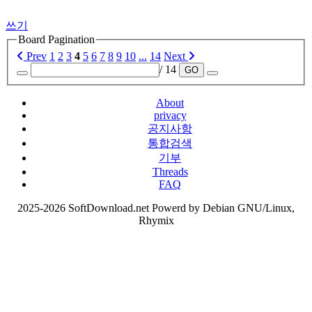
쓰기
Board Pagination
Prev
1
2
3
4
5
6
7
8
9
10
...
14
Next
/ 14
GO
About
privacy
공지사항
통합검색
기부
Threads
FAQ
2025-2026 SoftDownload.net Powerd by Debian GNU/Linux,
Rhymix