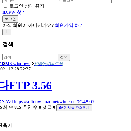
로그인 상태 유지
ID/PW 찾기
로그인
아직 회원이 아니신가요?
회원가입 하기
검색
검색
FTP
MS windows
인터넷/네트웍
021.12.28 22:27
다FTP 3.56
DNAVI
https://softdownload.net/winternet/6542905
조회 수
815
추천 수
0
댓글
0
게시물 주소복사
단축키