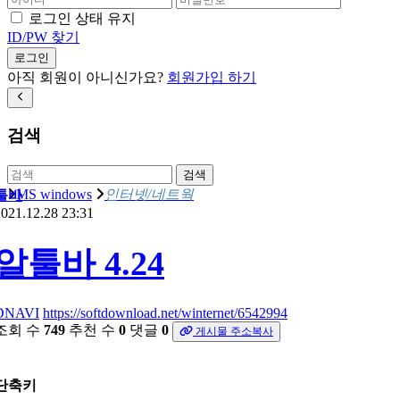
로그인 상태 유지
ID/PW 찾기
로그인
아직 회원이 아니신가요?
회원가입 하기
검색
검색
MS windows
인터넷/네트웍
툴바
021.12.28 23:31
알툴바 4.24
DNAVI
https://softdownload.net/winternet/6542994
조회 수
749
추천 수
0
댓글
0
게시물 주소복사
단축키