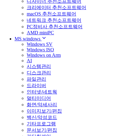
디자이너 추천소프트웨어
크리에이터 추천소프트웨어
macOS 추천소프트웨어
네트워크 추천소프트웨어
PC정비사 추천소프트웨어
AMD miniPC
MS windows
Windows SV
Windows ISO
Windows on Arm
AI
시스템관리
디스크관리
파일관리
드라이버
인터넷/네트웍
멀티미디어
화면/악세사리
이미지보기/편집
백신/악성코드
기타프로그램
문서보기/편집