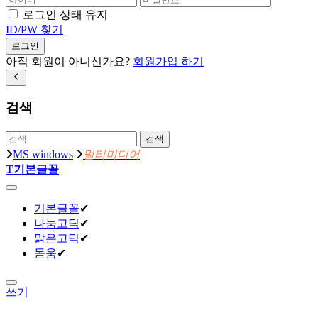
로그인 상태 유지
ID/PW 찾기
로그인
아직 회원이 아니신가요?
회원가입 하기
검색
검색
MS windows
멀티미디어
T
기본글꼴
기본글꼴
✔
나눔고딕
✔
맑은고딕
✔
돋움
✔
쓰기