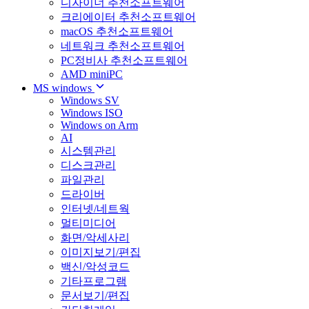
디자이너 추천소프트웨어
크리에이터 추천소프트웨어
macOS 추천소프트웨어
네트워크 추천소프트웨어
PC정비사 추천소프트웨어
AMD miniPC
MS windows
Windows SV
Windows ISO
Windows on Arm
AI
시스템관리
디스크관리
파일관리
드라이버
인터넷/네트웍
멀티미디어
화면/악세사리
이미지보기/편집
백신/악성코드
기타프로그램
문서보기/편집