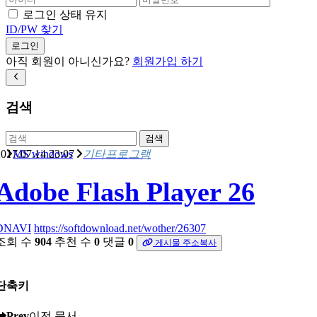
로그인 상태 유지
ID/PW 찾기
로그인
아직 회원이 아니신가요?
회원가입 하기
검색
검색
017.07.14 23:07
MS windows
기타프로그램
Adobe Flash Player 26
DNAVI
https://softdownload.net/wother/26307
조회 수
904
추천 수
0
댓글
0
게시물 주소복사
단축키
Prev
이전 문서