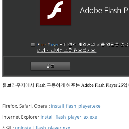
웹브라우저에서 Flash 구동하게 해주는 Adobe Flash Player 26
Firefox, Safari, Opera :
install_flash_player.exe
Internet Explorer:
install_flash_player_ax.exe
삭제 :
uninstall_flash_player.exe