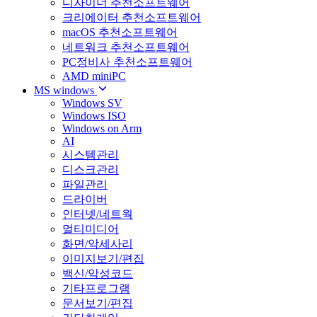
디자이너 추천소프트웨어
크리에이터 추천소프트웨어
macOS 추천소프트웨어
네트워크 추천소프트웨어
PC정비사 추천소프트웨어
AMD miniPC
MS windows
Windows SV
Windows ISO
Windows on Arm
AI
시스템관리
디스크관리
파일관리
드라이버
인터넷/네트웍
멀티미디어
화면/악세사리
이미지보기/편집
백신/악성코드
기타프로그램
문서보기/편집