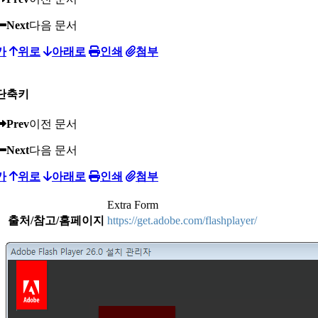
Next
다음 문서
가
위로
아래로
인쇄
첨부
단축키
Prev
이전 문서
Next
다음 문서
가
위로
아래로
인쇄
첨부
Extra Form
출처/참고/홈페이지
https://get.adobe.com/flashplayer/