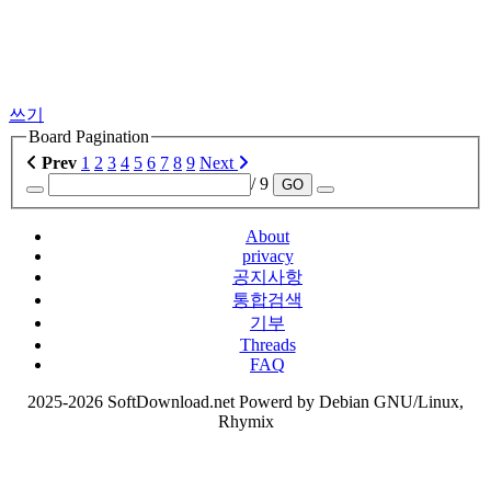
쓰기
Board Pagination
Prev
1
2
3
4
5
6
7
8
9
Next
/ 9
GO
About
privacy
공지사항
통합검색
기부
Threads
FAQ
2025-2026 SoftDownload.net Powerd by Debian GNU/Linux,
Rhymix