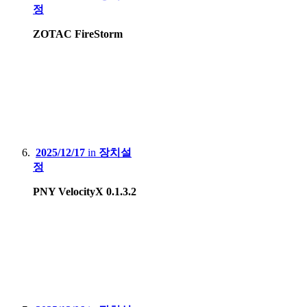
정
ZOTAC FireStorm
2025/12/17
in
장치설
정
PNY VelocityX 0.1.3.2