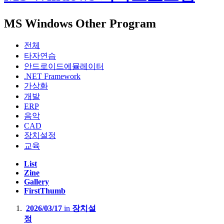
MS Windows Other Program
전체
타자연습
안드로이드에뮬레이터
.NET Framework
가상화
개발
ERP
음악
CAD
장치설정
교육
List
Zine
Gallery
FirstThumb
2026/03/17
in
장치설
정