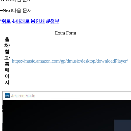
Next
다음 문서
위로
아래로
인쇄
첨부
Extra Form
출
처/
참
고/
https://music.amazon.com/gp/dmusic/desktop/downloadPlayer/
홈
페
이
지