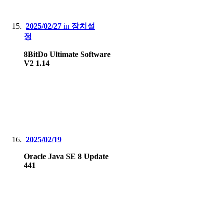
2025/02/27
in
장치설
정
8BitDo Ultimate Software
V2 1.14
2025/02/19
Oracle Java SE 8 Update
441