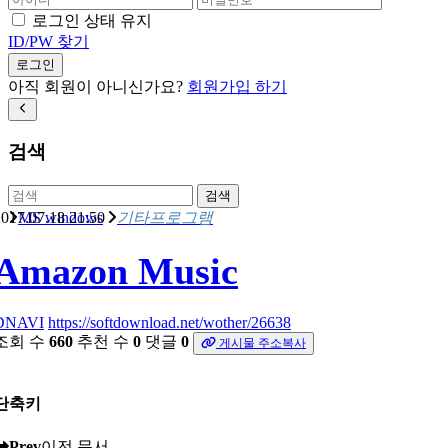
로그인 상태 유지
ID/PW 찾기
로그인
아직 회원이 아니신가요?
회원가입 하기
검색
검색
017.07.18 21:50
MS windows
기타프로그램
Amazon Music
DNAVI
https://softdownload.net/wother/26638
조회 수
660
추천 수
0
댓글
0
게시물 주소복사
단축키
Prev
이전 문서