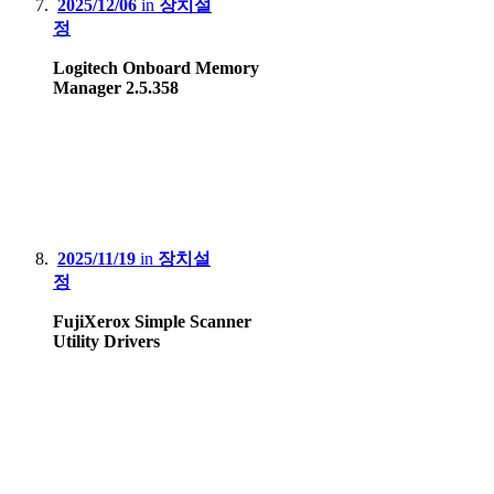
2025/12/06
in
장치설
정
Logitech Onboard Memory
Manager 2.5.358
2025/11/19
in
장치설
정
FujiXerox Simple Scanner
Utility Drivers