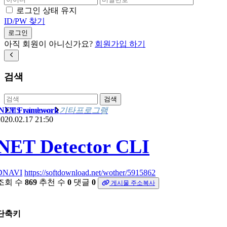
로그인 상태 유지
ID/PW 찾기
로그인
아직 회원이 아니신가요?
회원가입 하기
검색
검색
.NET Framework
MS windows
기타프로그램
020.02.17 21:50
NET Detector CLI
DNAVI
https://softdownload.net/wother/5915862
조회 수
869
추천 수
0
댓글
0
게시물 주소복사
단축키