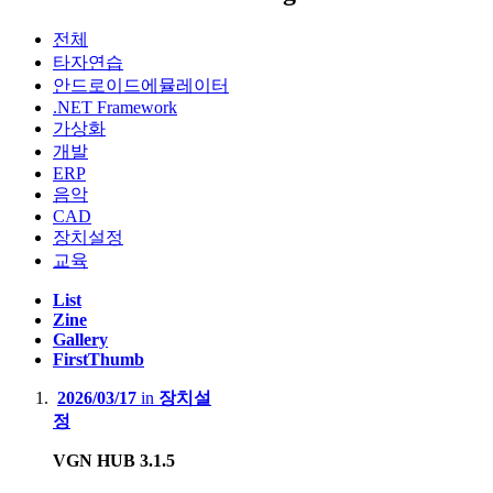
전체
타자연습
안드로이드에뮬레이터
.NET Framework
가상화
개발
ERP
음악
CAD
장치설정
교육
List
Zine
Gallery
FirstThumb
2026/03/17
in
장치설
정
VGN HUB 3.1.5