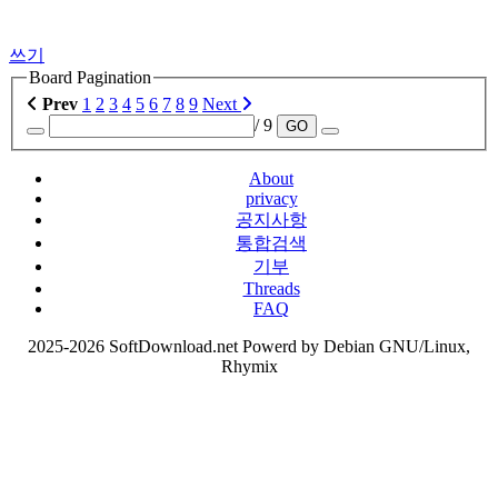
쓰기
Board Pagination
Prev
1
2
3
4
5
6
7
8
9
Next
/ 9
GO
About
privacy
공지사항
통합검색
기부
Threads
FAQ
2025-2026 SoftDownload.net Powerd by Debian GNU/Linux,
Rhymix