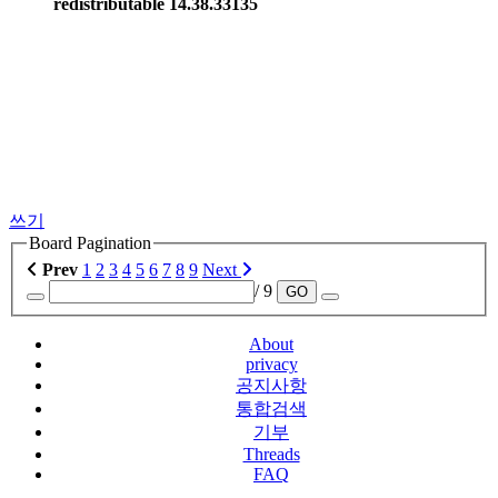
redistributable 14.38.33135
쓰기
Board Pagination
Prev
1
2
3
4
5
6
7
8
9
Next
/ 9
GO
About
privacy
공지사항
통합검색
기부
Threads
FAQ