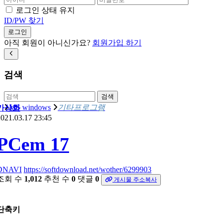
로그인 상태 유지
ID/PW 찾기
로그인
아직 회원이 아니신가요?
회원가입 하기
검색
검색
MS windows
기타프로그램
가상화
021.03.17 23:45
PCem 17
DNAVI
https://softdownload.net/wother/6299903
조회 수
1,012
추천 수
0
댓글
0
게시물 주소복사
단축키