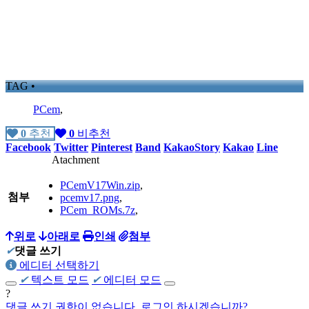
TAG •
PCem
,
0
추천
0
비추천
Facebook
Twitter
Pinterest
Band
KakaoStory
Kakao
Line
Atachment
PCemV17Win.zip
,
첨부
pcemv17.png
,
PCem_ROMs.7z
,
위로
아래로
인쇄
첨부
✔
댓글 쓰기
에디터 선택하기
✔
텍스트 모드
✔
에디터 모드
?
댓글 쓰기 권한이 없습니다. 로그인 하시겠습니까?