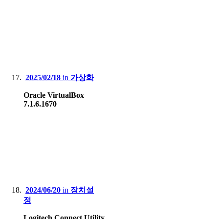
2025/02/18
in
가상화
Oracle VirtualBox
7.1.6.1670
2024/06/20
in
장치설
정
Logitech Connect Utility