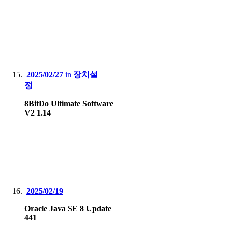
2025/02/27
in
장치설
정
8BitDo Ultimate Software
V2 1.14
2025/02/19
Oracle Java SE 8 Update
441