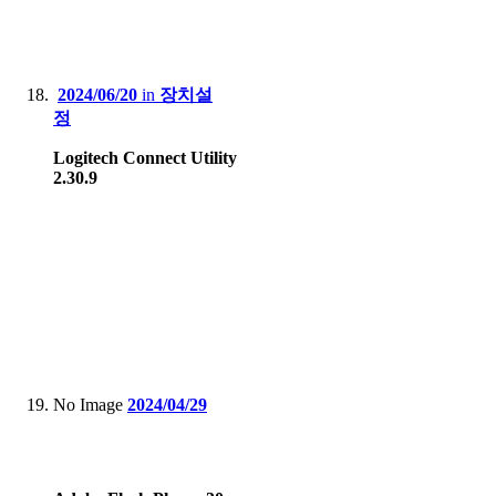
2024/06/20
in
장치설
정
Logitech Connect Utility
2.30.9
No Image
2024/04/29