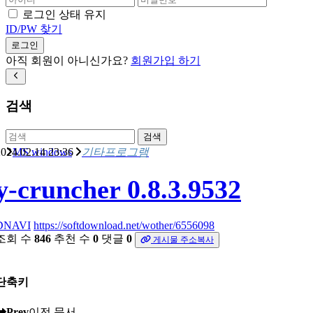
로그인 상태 유지
ID/PW 찾기
로그인
아직 회원이 아니신가요?
회원가입 하기
검색
검색
024.02.14 23:36
MS windows
기타프로그램
y-cruncher 0.8.3.9532
DNAVI
https://softdownload.net/wother/6556098
조회 수
846
추천 수
0
댓글
0
게시물 주소복사
단축키
Prev
이전 문서