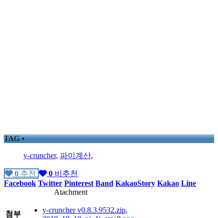
TAG •
y-cruncher
,
파이계산
,
0
추천
0
비추천
Facebook
Twitter
Pinterest
Band
KakaoStory
Kakao
Line
Atachment
y-cruncher v0.8.3.9532.zip
,
첨부