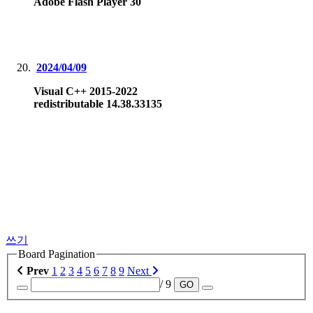
Adobe Flash Player 30
2024/04/09
Visual C++ 2015-2022
redistributable 14.38.33135
쓰기
Board Pagination
Prev
1
2
3
4
5
6
7
8
9
Next
/ 9
GO