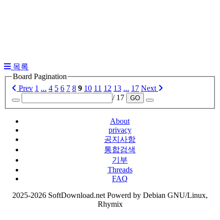
목록
Board Pagination
Prev
1
...
4
5
6
7
8
9
10
11
12
13
...
17
Next
/ 17
GO
About
privacy
공지사항
통합검색
기부
Threads
FAQ
2025-2026 SoftDownload.net Powerd by Debian GNU/Linux,
Rhymix