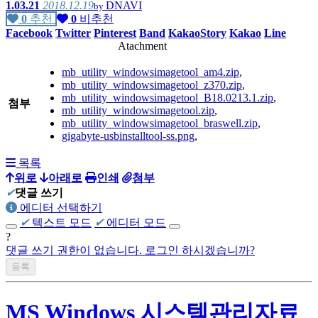
1.03.21
2018.12.19
DNAVI
by
0
추천
0
비추천
Facebook
Twitter
Pinterest
Band
KakaoStory
Kakao
Line
Atachment
mb_utility_windowsimagetool_am4.zip
,
mb_utility_windowsimagetool_z370.zip
,
mb_utility_windowsimagetool_B18.0213.1.zip
,
첨부
mb_utility_windowsimagetool.zip
,
mb_utility_windowsimagetool_braswell.zip
,
gigabyte-usbinstalltool-ss.png
,
목록
위로
아래로
인쇄
첨부
✔
댓글 쓰기
에디터 선택하기
✔
텍스트 모드
✔
에디터 모드
?
댓글 쓰기 권한이 없습니다. 로그인 하시겠습니까?
MS Windows 시스템관리자료