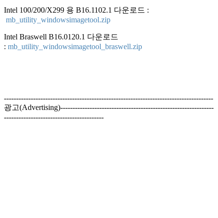
Intel
100/200/X299 용
B16.1102.1
다운로드 :
mb_utility_windowsimagetool.zip
Intel Braswell
B16.0120.1
다운로드
:
mb_utility_windowsimagetool_braswell.zip
--------------------------------------------------------------------------------------
광고(Advertising)---------------------------------------------------------------
-----------------------------------------