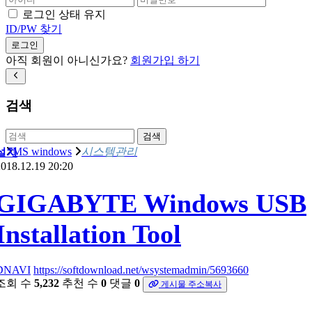
로그인 상태 유지
ID/PW 찾기
로그인
아직 회원이 아니신가요?
회원가입 하기
검색
검색
MS windows
시스템관리
설치
018.12.19 20:20
GIGABYTE Windows USB
Installation Tool
DNAVI
https://softdownload.net/wsystemadmin/5693660
조회 수
5,232
추천 수
0
댓글
0
게시물 주소복사