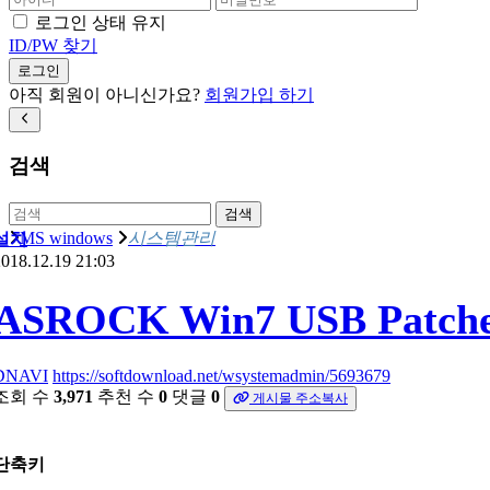
로그인 상태 유지
ID/PW 찾기
로그인
아직 회원이 아니신가요?
회원가입 하기
검색
검색
MS windows
시스템관리
설치
018.12.19 21:03
ASROCK Win7 USB Patcher
DNAVI
https://softdownload.net/wsystemadmin/5693679
조회 수
3,971
추천 수
0
댓글
0
게시물 주소복사
단축키