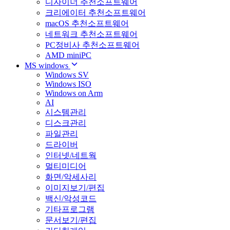
디자이너 추천소프트웨어
크리에이터 추천소프트웨어
macOS 추천소프트웨어
네트워크 추천소프트웨어
PC정비사 추천소프트웨어
AMD miniPC
MS windows
Windows SV
Windows ISO
Windows on Arm
AI
시스템관리
디스크관리
파일관리
드라이버
인터넷/네트웍
멀티미디어
화면/악세사리
이미지보기/편집
백신/악성코드
기타프로그램
문서보기/편집