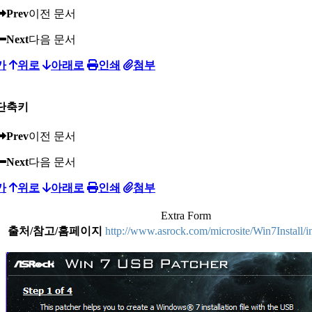
Prev
이전 문서
Next
다음 문서
가
위로
아래로
인쇄
첨부
단축키
Prev
이전 문서
Next
다음 문서
가
위로
아래로
인쇄
첨부
Extra Form
출처/참고/홈페이지
http://www.asrock.com/microsite/Win7Install/i