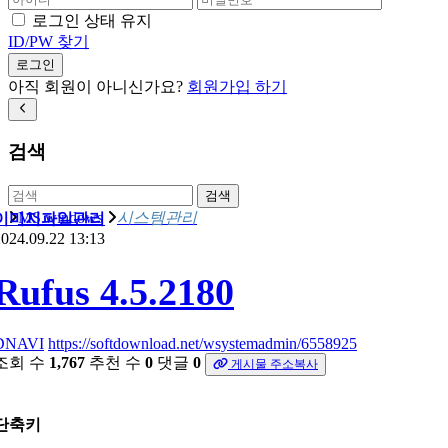
로그인 상태 유지
ID/PW 찾기
로그인
아직 회원이 아니신가요?
회원가입 하기
검색
검색
MS windows
시스템관리
이미지파일관리
024.09.22 13:13
Rufus 4.5.2180
DNAVI
https://softdownload.net/wsystemadmin/6558925
조회 수
1,767
추천 수
0
댓글
0
게시물 주소복사
단축키