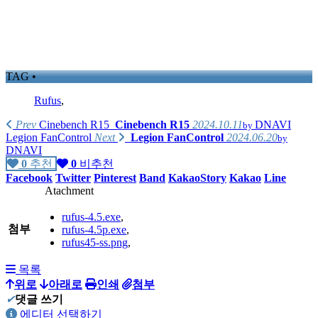
TAG •
Rufus
,
Prev
Cinebench R15
Cinebench R15
2024.10.11
DNAVI
by
Legion FanControl
Next
Legion FanControl
2024.06.20
by
DNAVI
0
추천
0
비추천
Facebook
Twitter
Pinterest
Band
KakaoStory
Kakao
Line
Atachment
rufus-4.5.exe
,
첨부
rufus-4.5p.exe
,
rufus45-ss.png
,
목록
위로
아래로
인쇄
첨부
✔
댓글 쓰기
에디터 선택하기