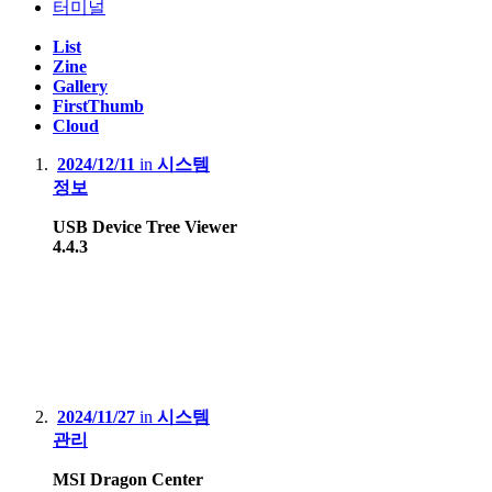
터미널
List
Zine
Gallery
FirstThumb
Cloud
2024/12/11
in
시스템
정보
USB Device Tree Viewer
4.4.3
2024/11/27
in
시스템
관리
MSI Dragon Center