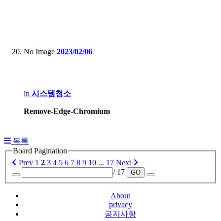
No Image
2023/02/06
in
시스템청소
Remove-Edge-Chromium
목록
Board Pagination
Prev
1
2
3
4
5
6
7
8
9
10
...
17
Next
/ 17
GO
About
privacy
공지사항