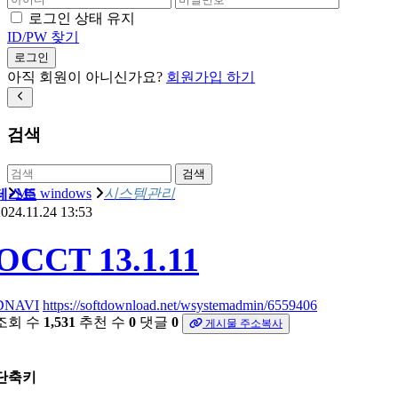
로그인 상태 유지
ID/PW 찾기
로그인
아직 회원이 아니신가요?
회원가입 하기
검색
검색
MS windows
시스템관리
테스트
024.11.24 13:53
OCCT 13.1.11
DNAVI
https://softdownload.net/wsystemadmin/6559406
조회 수
1,531
추천 수
0
댓글
0
게시물 주소복사
단축키