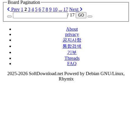
Board Pagination
Prev
1
2
3
4
5
6
7
8
9
10
...
17
Next
/ 17
GO
About
privacy
공지사항
통합검색
기부
Threads
FAQ
2025-2026 SoftDownload.net Powerd by Debian GNU/Linux,
Rhymix