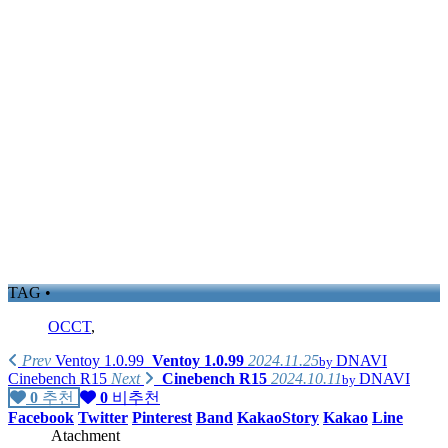
TAG •
OCCT
,
Prev
Ventoy 1.0.99
Ventoy 1.0.99
2024.11.25
DNAVI
by
Cinebench R15
Next
Cinebench R15
2024.10.11
DNAVI
by
0
추천
0
비추천
Facebook
Twitter
Pinterest
Band
KakaoStory
Kakao
Line
Atachment