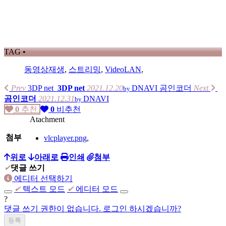
TAG •
동영상재생
,
스트리밍
,
VideoLAN
,
Prev
3DP net
3DP net
2021.12.20
DNAVI
곰인코더
Next
by
곰인코더
2021.12.31
DNAVI
by
0
추천
0
비추천
Atachment
첨부
vlcplayer.png
,
위로
아래로
인쇄
첨부
✔
댓글 쓰기
에디터 선택하기
✔
텍스트 모드
✔
에디터 모드
?
댓글 쓰기 권한이 없습니다. 로그인 하시겠습니까?