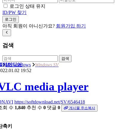
로그인 상태 유지
ID/PW 찾기
로그인
아직 회원이 아니신가요?
회원가입 하기
검색
검색
멀티미디어
MS windows
Windows SV
022.01.02 19:52
VLC media player
DNAVI
https://softdownload.net/SV/6546418
조회 수
1,840
추천 수
0
댓글
0
게시물 주소복사
단축키