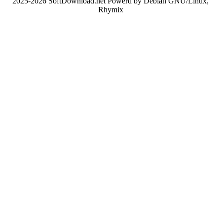
2025-2026 SoftDownload.net Powerd by Debian GNU/Linux,
Rhymix