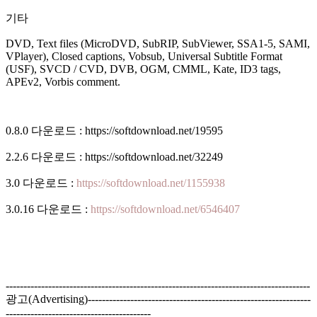
기타
DVD, Text files (MicroDVD, SubRIP, SubViewer, SSA1-5, SAMI,
VPlayer), Closed captions, Vobsub, Universal Subtitle Format
(USF), SVCD / CVD, DVB, OGM, CMML, Kate, ID3 tags,
APEv2, Vorbis comment.
0.8.0 다운로드 : https://softdownload.net/19595
2.2.6 다운로드 : https://softdownload.net/32249
3.0 다운로드 :
https://softdownload.net/1155938
3.0.16 다운로드 :
https://softdownload.net/6546407
--------------------------------------------------------------------------------------
광고(Advertising)---------------------------------------------------------------
-----------------------------------------