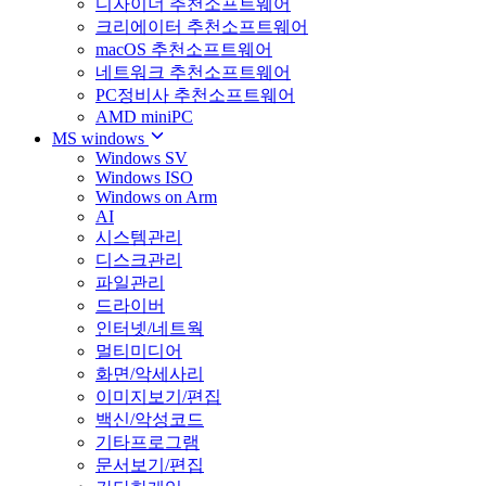
디자이너 추천소프트웨어
크리에이터 추천소프트웨어
macOS 추천소프트웨어
네트워크 추천소프트웨어
PC정비사 추천소프트웨어
AMD miniPC
MS windows
Windows SV
Windows ISO
Windows on Arm
AI
시스템관리
디스크관리
파일관리
드라이버
인터넷/네트웍
멀티미디어
화면/악세사리
이미지보기/편집
백신/악성코드
기타프로그램
문서보기/편집