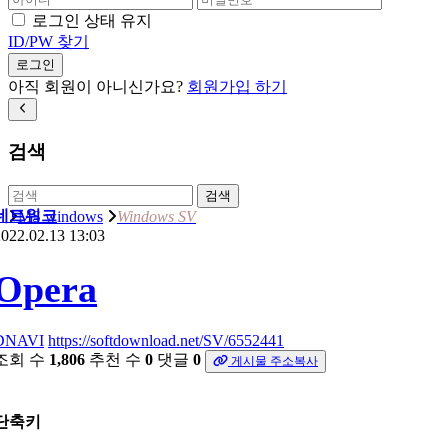
로그인 상태 유지
ID/PW 찾기
로그인
아직 회원이 아니신가요?
회원가입 하기
검색
검색
네트워크
MS windows
Windows SV
022.02.13 13:03
Opera
DNAVI
https://softdownload.net/SV/6552441
조회 수
1,806
추천 수
0
댓글
0
게시물 주소복사
단축키