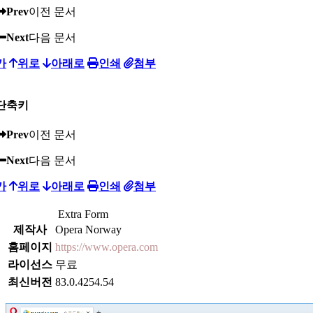
Prev
이전 문서
Next
다음 문서
가
위로
아래로
인쇄
첨부
단축키
Prev
이전 문서
Next
다음 문서
가
위로
아래로
인쇄
첨부
Extra Form
제작사
Opera Norway
홈페이지
https://www.opera.com
라이선스
무료
최신버전
83.0.4254.54