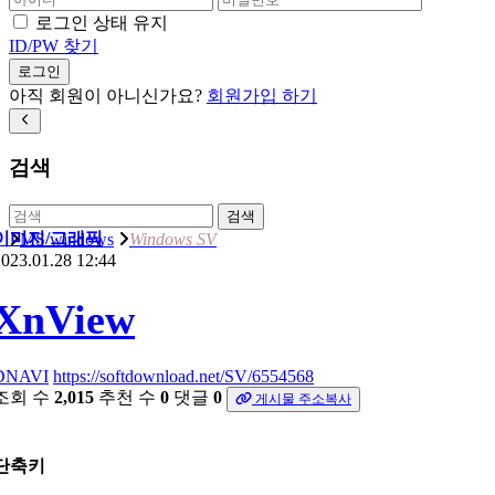
로그인 상태 유지
ID/PW 찾기
로그인
아직 회원이 아니신가요?
회원가입 하기
검색
검색
이미지/그래픽
MS windows
Windows SV
023.01.28 12:44
XnView
DNAVI
https://softdownload.net/SV/6554568
조회 수
2,015
추천 수
0
댓글
0
게시물 주소복사
단축키