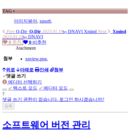
TAG •
이미지뷰어
,
xnsoft
,
Prev
Q-Dir
Q-Dir
2023.01.19
DNAVI
Xmind
Next
Xmind
by
2023.01.24
DNAVI
by
0
추천
0
비추천
Atachment
첨부
xnview.png
,
위로
아래로
인쇄
첨부
✔
댓글 쓰기
에디터 선택하기
✔
텍스트 모드
✔
에디터 모드
?
댓글 쓰기 권한이 없습니다. 로그인 하시겠습니까?
소프트웨어 버전 관리