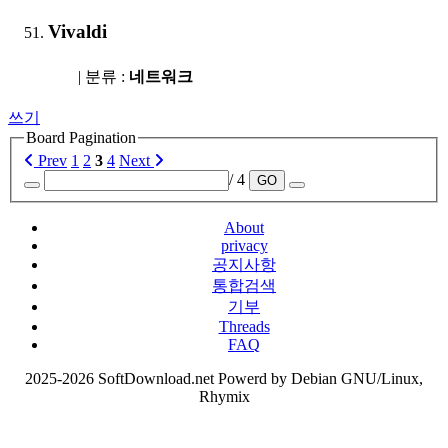
Vivaldi
| 분류 :
네트워크
쓰기
Board Pagination
Prev
1
2
3
4
Next
/ 4
GO
About
privacy
공지사항
통합검색
기부
Threads
FAQ
2025-2026 SoftDownload.net Powerd by Debian GNU/Linux,
Rhymix