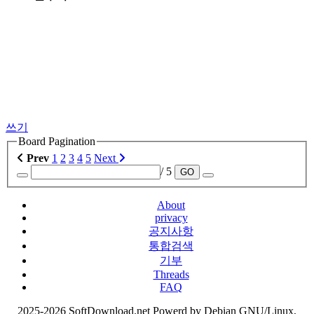
쓰기
Board Pagination
Prev
1
2
3
4
5
Next
/ 5
GO
About
privacy
공지사항
통합검색
기부
Threads
FAQ
2025-2026 SoftDownload.net Powerd by Debian GNU/Linux,