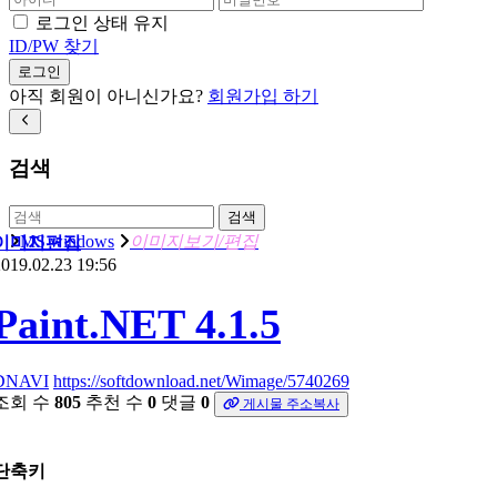
로그인 상태 유지
ID/PW 찾기
로그인
아직 회원이 아니신가요?
회원가입 하기
검색
검색
MS windows
이미지보기/편집
이미지편집
019.02.23 19:56
Paint.NET 4.1.5
DNAVI
https://softdownload.net/Wimage/5740269
조회 수
805
추천 수
0
댓글
0
게시물 주소복사
단축키