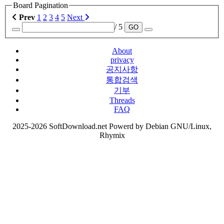
Board Pagination
Prev
1
2
3
4
5
Next
/ 5
GO
About
privacy
공지사항
통합검색
기부
Threads
FAQ
2025-2026 SoftDownload.net Powerd by Debian GNU/Linux,
Rhymix