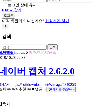
로그인 상태 유지
ID/PW 찾기
로그인
아직 회원이 아니신가요?
회원가입 하기
검색
검색
MS windows
이미지보기/편집
화면캡춰
019.10.28 22:38
네이버 캡처 2.6.2.0
DNAVI
https://softdownload.net/Wimage/5840253
조회 수
824
추천 수
0
댓글
0
게시물 주소복사
단축키