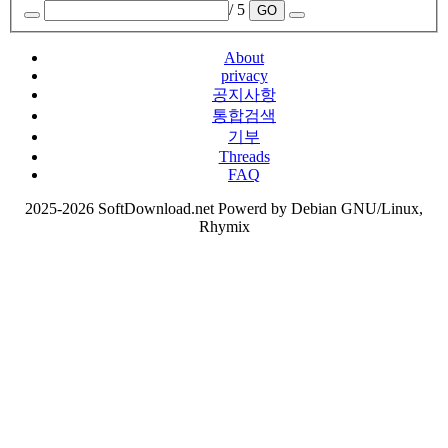
/ 5
GO
About
privacy
공지사항
통합검색
기부
Threads
FAQ
2025-2026 SoftDownload.net Powerd by Debian GNU/Linux,
Rhymix