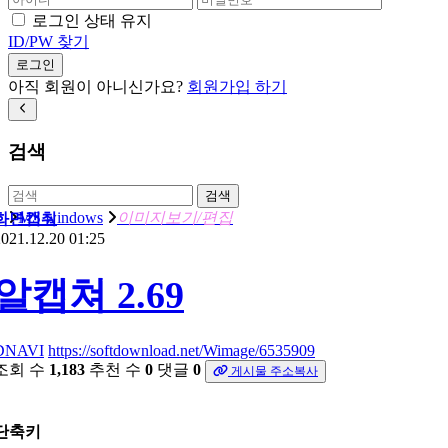
로그인 상태 유지
ID/PW 찾기
로그인
아직 회원이 아니신가요?
회원가입 하기
검색
검색
MS windows
이미지보기/편집
화면캡춰
021.12.20 01:25
알캡쳐 2.69
DNAVI
https://softdownload.net/Wimage/6535909
조회 수
1,183
추천 수
0
댓글
0
게시물 주소복사
단축키