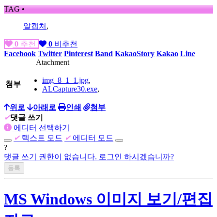
TAG •
알캡처
,
0
추천
0
비추천
Facebook
Twitter
Pinterest
Band
KakaoStory
Kakao
Line
Atachment
img_8_1_1.jpg
,
첨부
ALCapture30.exe
,
위로
아래로
인쇄
첨부
✔
댓글 쓰기
에디터 선택하기
✔
텍스트 모드
✔
에디터 모드
?
댓글 쓰기 권한이 없습니다. 로그인 하시겠습니까?
MS Windows 이미지 보기/편집