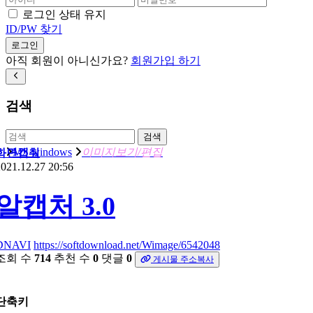
로그인 상태 유지
ID/PW 찾기
로그인
아직 회원이 아니신가요?
회원가입 하기
검색
검색
MS windows
이미지보기/편집
화면캡춰
021.12.27 20:56
알캡처 3.0
DNAVI
https://softdownload.net/Wimage/6542048
조회 수
714
추천 수
0
댓글
0
게시물 주소복사
단축키