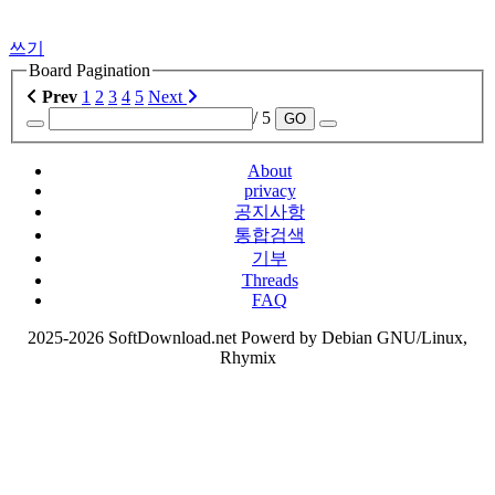
쓰기
Board Pagination
Prev
1
2
3
4
5
Next
/ 5
GO
About
privacy
공지사항
통합검색
기부
Threads
FAQ
2025-2026 SoftDownload.net Powerd by Debian GNU/Linux,
Rhymix