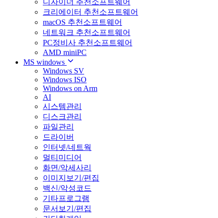
디자이너 추천소프트웨어
크리에이터 추천소프트웨어
macOS 추천소프트웨어
네트워크 추천소프트웨어
PC정비사 추천소프트웨어
AMD miniPC
MS windows
Windows SV
Windows ISO
Windows on Arm
AI
시스템관리
디스크관리
파일관리
드라이버
인터넷/네트웍
멀티미디어
화면/악세사리
이미지보기/편집
백신/악성코드
기타프로그램
문서보기/편집