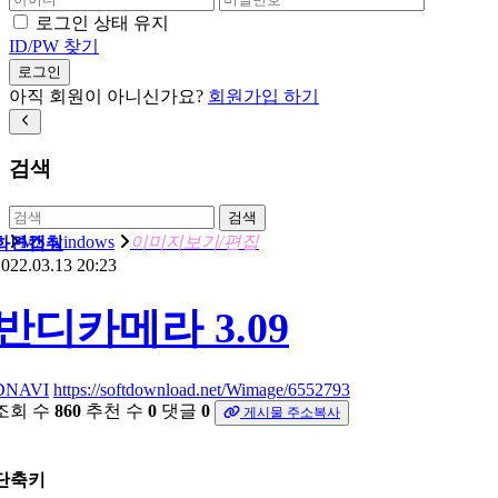
로그인 상태 유지
ID/PW 찾기
로그인
아직 회원이 아니신가요?
회원가입 하기
검색
검색
MS windows
이미지보기/편집
화면캡춰
022.03.13 20:23
반디카메라 3.09
DNAVI
https://softdownload.net/Wimage/6552793
조회 수
860
추천 수
0
댓글
0
게시물 주소복사
단축키