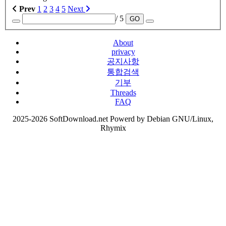
Prev
1
2
3
4
5
Next
/ 5
GO
About
privacy
공지사항
통합검색
기부
Threads
FAQ
2025-2026 SoftDownload.net Powerd by Debian GNU/Linux,
Rhymix