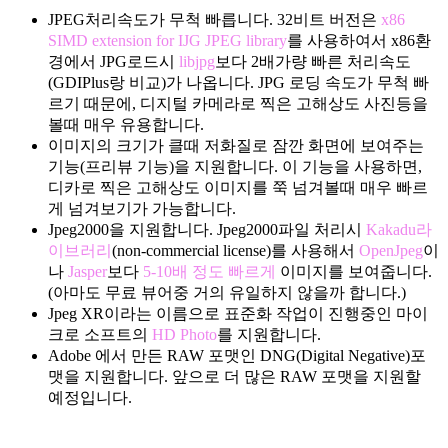
JPEG처리속도가 무척 빠릅니다. 32비트 버전은
x86
SIMD extension for IJG JPEG library
를 사용하여서 x86환
경에서 JPG로드시
libjpg
보다 2배가량 빠른 처리속도
(GDIPlus랑 비교)가 나옵니다. JPG 로딩 속도가 무척 빠
르기 때문에, 디지털 카메라로 찍은 고해상도 사진등을
볼때 매우 유용합니다.
이미지의 크기가 클때 저화질로 잠깐 화면에 보여주는
기능(프리뷰 기능)을 지원합니다. 이 기능을 사용하면,
디카로 찍은 고해상도 이미지를 쭉 넘겨볼때 매우 빠르
게 넘겨보기가 가능합니다.
Jpeg2000을 지원합니다. Jpeg2000파일 처리시
Kakadu라
이브러리
(non-commercial license)를 사용해서
OpenJpeg
이
나
Jasper
보다
5-10배 정도 빠르게
이미지를 보여줍니다.
(아마도 무료 뷰어중 거의 유일하지 않을까 합니다.)
Jpeg XR이라는 이름으로 표준화 작업이 진행중인 마이
크로 소프트의
HD Photo
를 지원합니다.
Adobe 에서 만든 RAW 포맷인 DNG(Digital Negative)포
맷을 지원합니다. 앞으로 더 많은 RAW 포맷을 지원할
예정입니다.