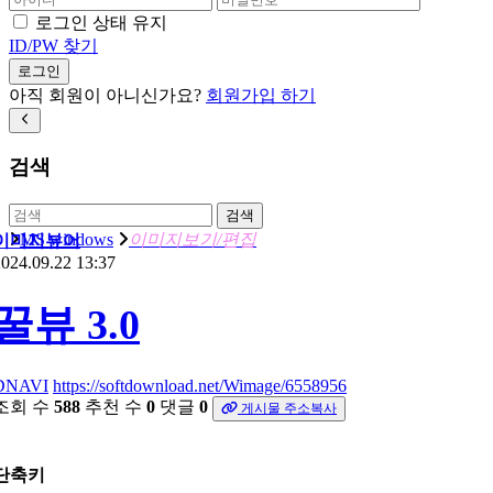
로그인 상태 유지
ID/PW 찾기
로그인
아직 회원이 아니신가요?
회원가입 하기
검색
검색
MS windows
이미지보기/편집
이미지뷰어
024.09.22 13:37
꿀뷰 3.0
DNAVI
https://softdownload.net/Wimage/6558956
조회 수
588
추천 수
0
댓글
0
게시물 주소복사
단축키