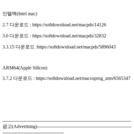
인텔맥(Intel mac)
2.7 다운로드 : https://softdownload.net/macpds/14126
3.0 다운로드 : https://softdownload.net/macpds/32832
3.3.15 다운로드 :https://softdownload.net/macpds/5896043
ARM64(Apple Silicon)
3.7.2 다운로드 : https://softdownload.net/macosprog_arm/6565347
--------------------------------------------------------------------------------------
광고(Advertising)---------------------------------------------------------------
-----------------------------------------