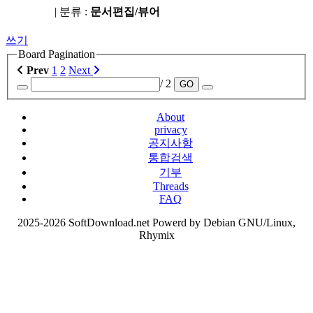
| 분류 :
문서편집/뷰어
쓰기
Board Pagination
Prev
1
2
Next
/ 2
GO
About
privacy
공지사항
통합검색
기부
Threads
FAQ
2025-2026 SoftDownload.net Powerd by Debian GNU/Linux,
Rhymix