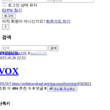
로그인 상태 유지
ID/PW 찾기
로그인
아직 회원이 아니신가요?
회원가입 하기
검색
검색
멀티미디어
Apple macOS
macOS SV
025.10.26 22:52
VOX
DNAVI
https://softdownload.net/macossoftversion/6565821
조회 수
484
추천 수
0
댓글
0
게시물 주소복사
단축키