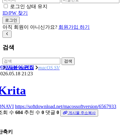
로그인 상태 유지
ID/PW 찾기
로그인
아직 회원이 아니신가요?
회원가입 하기
검색
검색
이미지뷰어/편집
Apple macOS
macOS SV
026.05.18 21:23
Krita
DNAVI
https://softdownload.net/macossoftversion/6567933
조회 수
604
추천 수
0
댓글
0
게시물 주소복사
단축키