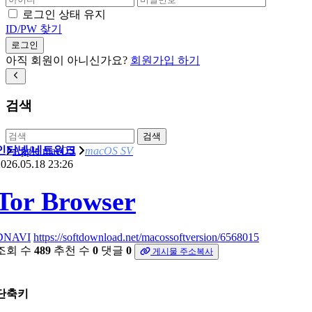
로그인 상태 유지
ID/PW 찾기
로그인
아직 회원이 아니신가요?
회원가입 하기
검색
검색
인터넷/네트워크
Apple macOS
macOS SV
026.05.18 23:26
Tor Browser
DNAVI
https://softdownload.net/macossoftversion/6568015
조회 수
489
추천 수
0
댓글
0
게시물 주소복사
단축키