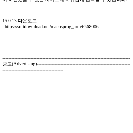
15.0.13 다운로드
: https://softdownload.net/macosprog_arm/6568006
--------------------------------------------------------------------------------------
광고(Advertising)---------------------------------------------------------------
-----------------------------------------