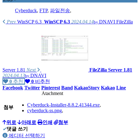
Cyberduck
,
FTP
,
파일전송
,
Prev
WinSCP 6.3
WinSCP 6.3
2024.04.14
DNAVI
FileZilla
by
Server 1.81
Next
FileZilla Server 1.81
2024.04.13
DNAVI
by
0
추천
0
비추천
Facebook
Twitter
Pinterest
Band
KakaoStory
Kakao
Line
Atachment
Cyberduck-Installer-8.8.2.41344.exe
,
첨부
cyberduck-ss.png
,
위로
아래로
인쇄
첨부
✔
댓글 쓰기
에디터 선택하기