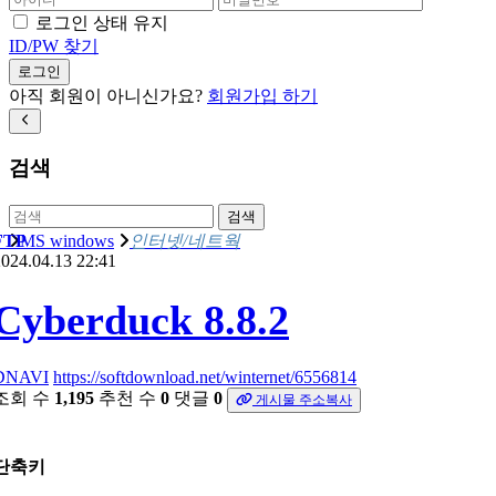
로그인 상태 유지
ID/PW 찾기
로그인
아직 회원이 아니신가요?
회원가입 하기
검색
검색
FTP
MS windows
인터넷/네트웍
024.04.13 22:41
Cyberduck 8.8.2
DNAVI
https://softdownload.net/winternet/6556814
조회 수
1,195
추천 수
0
댓글
0
게시물 주소복사
단축키