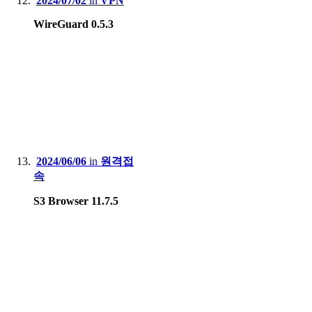
2024/07/02
in
VPN
WireGuard 0.5.3
2024/06/06
in
원격접
속
S3 Browser 11.7.5