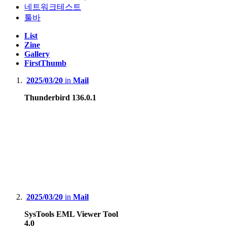
네트워크테스트
툴바
List
Zine
Gallery
FirstThumb
2025/03/20
in
Mail
Thunderbird 136.0.1
2025/03/20
in
Mail
SysTools EML Viewer Tool
4.0