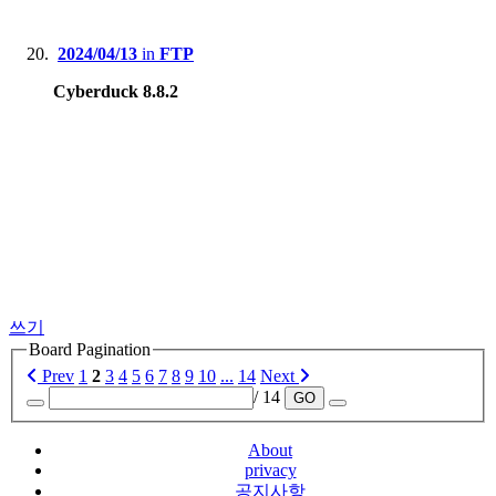
2024/04/13
in
FTP
Cyberduck 8.8.2
쓰기
Board Pagination
Prev
1
2
3
4
5
6
7
8
9
10
...
14
Next
/ 14
GO
About
privacy
공지사항