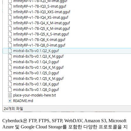
Cyberduck은 FTP, FTPS, SFTP, WebDAV, Amazon S3, Microsoft
Azure 및 Google Cloud Storage를 포함한 다양한 프로토콜을 지