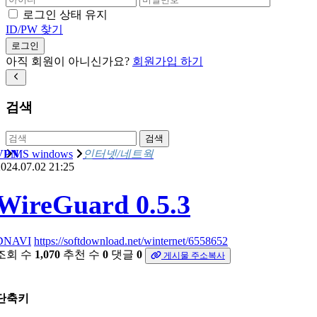
로그인 상태 유지
ID/PW 찾기
로그인
아직 회원이 아니신가요?
회원가입 하기
검색
검색
VPN
MS windows
인터넷/네트웍
024.07.02 21:25
WireGuard 0.5.3
DNAVI
https://softdownload.net/winternet/6558652
조회 수
1,070
추천 수
0
댓글
0
게시물 주소복사
단축키