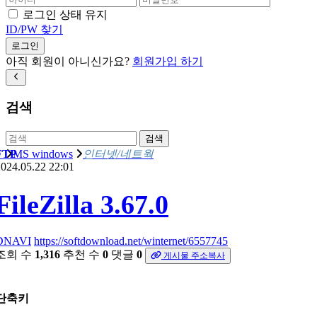
로그인 상태 유지
ID/PW 찾기
로그인
아직 회원이 아니신가요?
회원가입 하기
검색
검색
FTP
MS windows
인터넷/네트웍
024.05.22 22:01
FileZilla 3.67.0
DNAVI
https://softdownload.net/winternet/6557745
조회 수
1,316
추천 수
0
댓글
0
게시물 주소복사
단축키