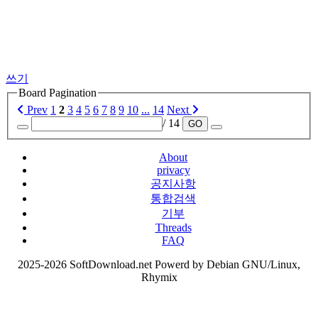
쓰기
Board Pagination
Prev
1
2
3
4
5
6
7
8
9
10
...
14
Next
/ 14
GO
About
privacy
공지사항
통합검색
기부
Threads
FAQ
2025-2026 SoftDownload.net Powerd by Debian GNU/Linux,
Rhymix