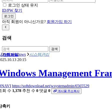
로그인 상태 유지
ID/PW 찾기
로그인
아직 회원이 아니신가요?
회원가입 하기
검색
검색
MS windows
시스템관리
시스템파일
025.10.13 20:15
Windows Management Fra
DNAVI
https://softdownload.net/wsystemadmin/6565529
조회 수
1,378
추천 수
0
댓글
0
게시물 주소복사
단축키