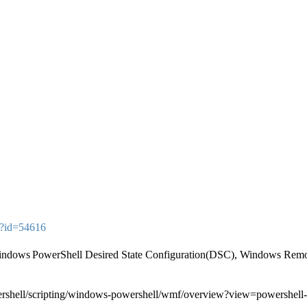
x?id=54616
dows PowerShell Desired State Configuration(DSC), Windows Re
owershell/scripting/windows-powershell/wmf/overview?view=powe