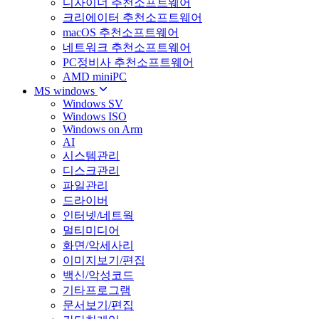
디자이너 추천소프트웨어
크리에이터 추천소프트웨어
macOS 추천소프트웨어
네트워크 추천소프트웨어
PC정비사 추천소프트웨어
AMD miniPC
MS windows
Windows SV
Windows ISO
Windows on Arm
AI
시스템관리
디스크관리
파일관리
드라이버
인터넷/네트웍
멀티미디어
화면/악세사리
이미지보기/편집
백신/악성코드
기타프로그램
문서보기/편집