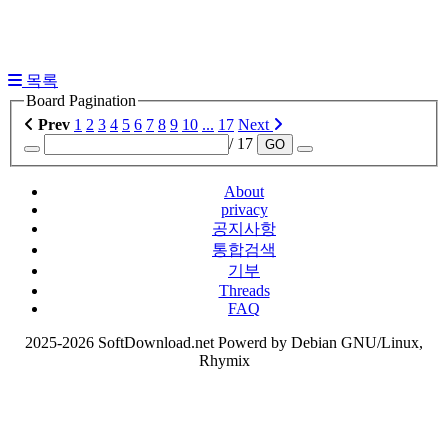
목록
Board Pagination
Prev
1
2
3
4
5
6
7
8
9
10
...
17
Next
/ 17
GO
About
privacy
공지사항
통합검색
기부
Threads
FAQ
2025-2026 SoftDownload.net Powerd by Debian GNU/Linux,
Rhymix