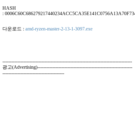
HASH
: 0006C60C686279217440234ACC5CA35E141C0756A13A70F
다운로드 :
amd-ryzen-master-2-13-1-3097.exe
--------------------------------------------------------------------------------------
광고(Advertising)---------------------------------------------------------------
-----------------------------------------