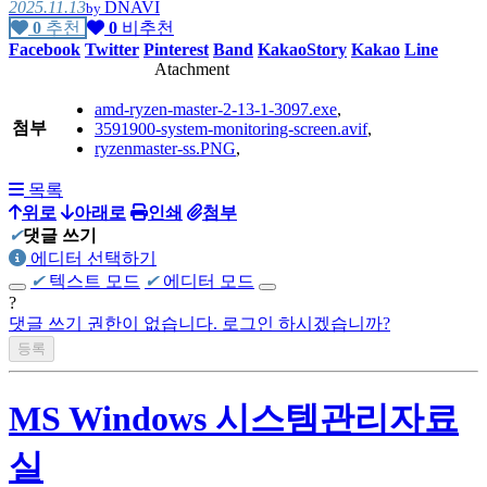
2025.11.13
DNAVI
by
0
추천
0
비추천
Facebook
Twitter
Pinterest
Band
KakaoStory
Kakao
Line
Atachment
amd-ryzen-master-2-13-1-3097.exe
,
첨부
3591900-system-monitoring-screen.avif
,
ryzenmaster-ss.PNG
,
목록
위로
아래로
인쇄
첨부
✔
댓글 쓰기
에디터 선택하기
✔
텍스트 모드
✔
에디터 모드
?
댓글 쓰기 권한이 없습니다. 로그인 하시겠습니까?
MS Windows 시스템관리자료
실