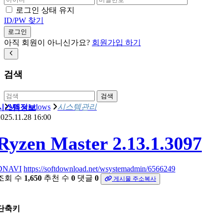
로그인 상태 유지
ID/PW 찾기
로그인
아직 회원이 아니신가요?
회원가입 하기
검색
검색
MS windows
시스템관리
시스템정보
025.11.28 16:00
Ryzen Master 2.13.1.3097
DNAVI
https://softdownload.net/wsystemadmin/6566249
조회 수
1,650
추천 수
0
댓글
0
게시물 주소복사
단축키