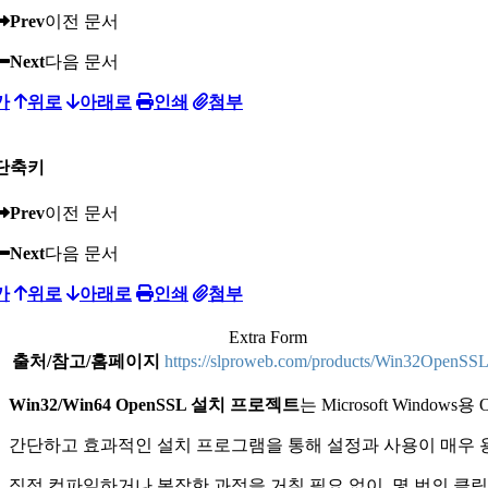
Prev
이전 문서
Next
다음 문서
가
위로
아래로
인쇄
첨부
단축키
Prev
이전 문서
Next
다음 문서
가
위로
아래로
인쇄
첨부
Extra Form
출처/참고/홈페이지
https://slproweb.com/products/Win32OpenSSL
Win32/Win64 OpenSSL 설치 프로젝트
는 Microsoft Wind
간단하고 효과적인 설치 프로그램을 통해 설정과 사용이 매우 
직접 컴파일하거나 복잡한 과정을 거칠 필요 없이, 몇 번의 