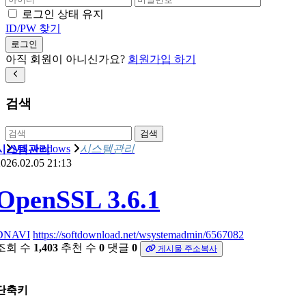
로그인 상태 유지
ID/PW 찾기
로그인
아직 회원이 아니신가요?
회원가입 하기
검색
검색
MS windows
시스템관리
시스템관리
026.02.05 21:13
OpenSSL 3.6.1
DNAVI
https://softdownload.net/wsystemadmin/6567082
조회 수
1,403
추천 수
0
댓글
0
게시물 주소복사
단축키