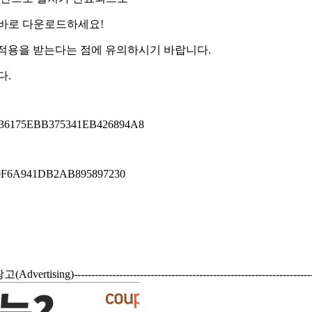
 바로 다운로드하세요!
의 적용을 받는다는 점에 유의하시기 바랍니다.
다.
36175EBB375341EB426894A8
0F6A941DB2AB895897230
--광고(Advertising)---------------------------------------------------------------------