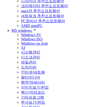
디자이너 추천소프트웨어
크리에이터 추천소프트웨어
macOS 추천소프트웨어
네트워크 추천소프트웨어
PC정비사 추천소프트웨어
AMD miniPC
MS windows
Windows SV
Windows ISO
Windows on Arm
AI
시스템관리
디스크관리
파일관리
드라이버
인터넷/네트웍
멀티미디어
화면/악세사리
이미지보기/편집
백신/악성코드
기타프로그램
문서보기/편집