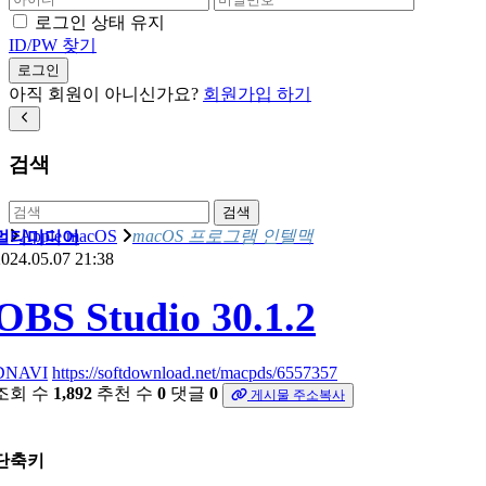
로그인 상태 유지
ID/PW 찾기
로그인
아직 회원이 아니신가요?
회원가입 하기
검색
검색
Apple macOS
macOS 프로그램 인텔맥
멀티미디어
024.05.07 21:38
OBS Studio 30.1.2
DNAVI
https://softdownload.net/macpds/6557357
조회 수
1,892
추천 수
0
댓글
0
게시물 주소복사
단축키