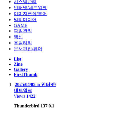
시스템관리
Apple Macbook Air 2022 (M2, A2681)
인터넷/네트워크
Lenovo LEGION 5 Pro 16ACH R7 STORM (AMD R7-5800H,
이미지편집/뷰어
NVIDIA RTX3060 laptop)
멀티미디어
GAME
Lenovo Thinkpad T420s(Intel i5-2540M)
파일관리
백신
Apple Macbook Air 2011 Mid( i5-2467M, A1370)
유틸리티
문서편집/뷰어
Server :
List
Zine
Dell PowerEdge R420(Intel XEON E5-2407)
Gallery
FirstThumb
Dell PowerEdge R710(Intel XEON E5620 x2, 32GB)
2025/04/05
in
인터넷/
HP Proliant Microserver Gen8(Intel XEON E3-1230V2)
네트워크
Views
1422
Thunderbird 137.0.1
NAS :
Synology.DS218+
BUFFALO LinkStation Live LS-XL/E