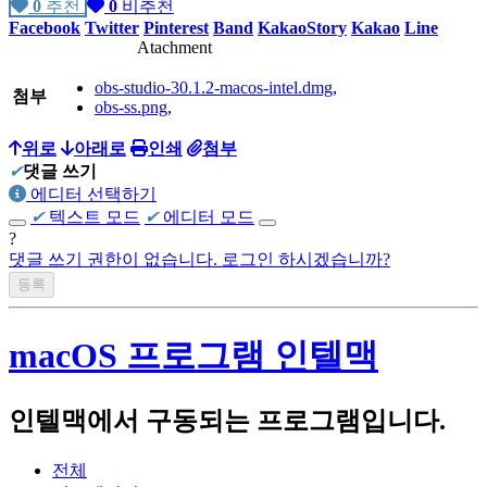
0
추천
0
비추천
Facebook
Twitter
Pinterest
Band
KakaoStory
Kakao
Line
PC :
Atachment
homebuilt computer
(Intel i7-4790K, ASUS MAXIMUS Ranger Vii,
obs-studio-30.1.2-macos-intel.dmg
,
AMD Radeon R290),
첨부
obs-ss.png
,
homebuilt computer
(AMD Phenom X4 630, GIGABYTE GA-61P-
S3, NVIDIA GT8600),
위로
아래로
인쇄
첨부
✔
댓글 쓰기
Apple iMac 2009 late(Intel E7600)
에디터 선택하기
✔
텍스트 모드
✔
에디터 모드
Apple MacMini 2018(Intel i5-8500B, A1993)
?
homebuilt computer(
댓글 쓰기 권한이 없습니다. 로그인 하시겠습니까?
AMD Ryzen 5700x3d, Asrock B450 Steel
Legend, Intel A770)
Beelink SER 7 (AMD Ryzen 7840HS)
macOS 프로그램 인텔맥
Firebat S1(Intel N100)
인텔맥에서 구동되는 프로그램입니다.
Notebook :
Acer Swift 14 AI 2024(Qualcomm SnapDragon X Plus X1P4200)
전체