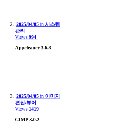
Smartphone
:
2025/04/05
in
시스템
Motorola Edge 20 pro
관리
Views
994
Apple iPhone 12
Appcleaner 3.6.8
Apple iPhone 15 Pro Max
Samsung Galaxy S8
Xiaomi Redmi Note 4, Mi 8
Lenovo Phab2 Pro
Apple iPhone 5
2025/04/05
in
이미지
편집/뷰어
Huawei X3, Nova Smart
Views
1419
Blackberry 9790
GIMP 3.0.2
Tablet
: