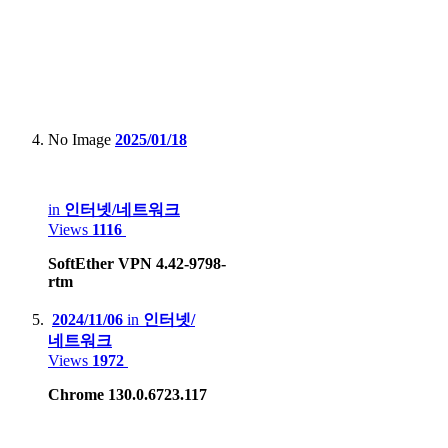
Apple iPad 9th gen
Apple iPad Air2
Samsung Galaxy Tab S7+
Lenovo Xiaoxin 2022
No Image
2025/01/18
Game Console :
in
인터넷/네트워크
Sony PSP, PS3, PS4 Pro, PS5
Views
1116
Microsoft Xbox 360, Xbox One X
SoftEther VPN 4.42-9798-
rtm
Nintendo DS Lite, 3DS XL, Switch Lite, Switch
2024/11/06
in
인터넷/
HardKernel Odrid Go Advance Black Edition
네트워크
Gamepark GP2X-F100
Views
1972
Valve Steam deck LCD
Chrome 130.0.6723.117