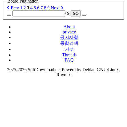
Board Pagination
Prev
1
2
3
4
5
6
7
8
9
Next
/ 9
GO
About
privacy
공지사항
통합검색
기부
Threads
FAQ
2025-2026 SoftDownload.net Powerd by Debian GNU/Linux,
Rhymix