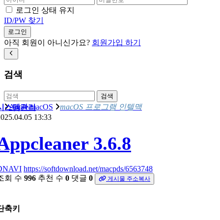
로그인 상태 유지
ID/PW 찾기
로그인
아직 회원이 아니신가요?
회원가입 하기
검색
검색
Apple macOS
macOS 프로그램 인텔맥
시스템관리
025.04.05 13:33
Appcleaner 3.6.8
DNAVI
https://softdownload.net/macpds/6563748
조회 수
996
추천 수
0
댓글
0
게시물 주소복사
단축키