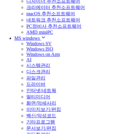
디자이너 추천소프트웨어
크리에이터 추천소프트웨어
macOS 추천소프트웨어
네트워크 추천소프트웨어
PC정비사 추천소프트웨어
AMD miniPC
MS windows
Windows SV
Windows ISO
Windows on Arm
AI
시스템관리
디스크관리
파일관리
드라이버
인터넷/네트웍
멀티미디어
화면/악세사리
이미지보기/편집
백신/악성코드
기타프로그램
문서보기/편집