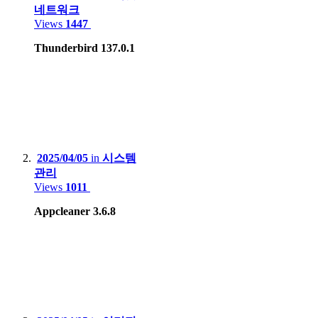
네트워크
Views
1447
Thunderbird 137.0.1
Smartphone
:
Motorola Edge 20 pro
Apple iPhone 12
Apple iPhone 15 Pro Max
Samsung Galaxy S8
2025/04/05
in
시스템
Xiaomi Redmi Note 4, Mi 8
관리
Views
1011
Lenovo Phab2 Pro
Appcleaner 3.6.8
Apple iPhone 5
Huawei X3, Nova Smart
Blackberry 9790
Tablet
: