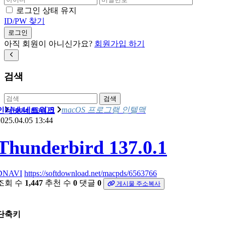
로그인 상태 유지
ID/PW 찾기
로그인
아직 회원이 아니신가요?
회원가입 하기
검색
검색
Apple macOS
macOS 프로그램 인텔맥
인터넷/네트워크
025.04.05 13:44
Thunderbird 137.0.1
DNAVI
https://softdownload.net/macpds/6563766
조회 수
1,447
추천 수
0
댓글
0
게시물 주소복사
단축키