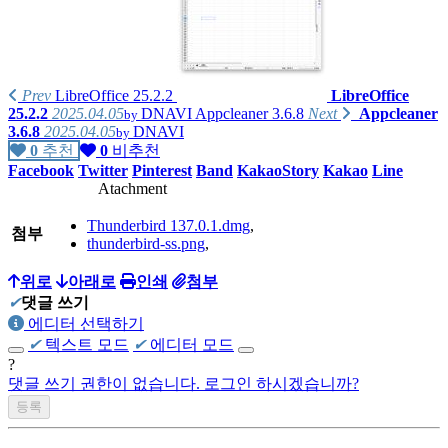
가지고 있는 제품리스트
PC :
homebuilt computer
(Intel i7-4790K, ASUS MAXIMUS Ranger Vii,
AMD Radeon R290),
Prev
LibreOffice 25.2.2
LibreOffice
25.2.2
2025.04.05
DNAVI
Appcleaner 3.6.8
Next
Appcleaner
by
homebuilt computer
(AMD Phenom X4 630, GIGABYTE GA-61P-
3.6.8
2025.04.05
DNAVI
by
S3, NVIDIA GT8600),
0
추천
0
비추천
Facebook
Twitter
Pinterest
Band
KakaoStory
Kakao
Line
Apple iMac 2009 late(Intel E7600)
Atachment
Apple MacMini 2018(Intel i5-8500B, A1993)
Thunderbird 137.0.1.dmg
,
첨부
thunderbird-ss.png
,
homebuilt computer(
AMD Ryzen 5700x3d, Asrock B450 Steel
Legend, Intel A770)
위로
아래로
인쇄
첨부
Beelink SER 7 (AMD Ryzen 7840HS)
✔
댓글 쓰기
에디터 선택하기
Firebat S1(Intel N100)
✔
텍스트 모드
✔
에디터 모드
?
댓글 쓰기 권한이 없습니다. 로그인 하시겠습니까?
Notebook :
Acer Swift 14 AI 2024(Qualcomm SnapDragon X Plus X1P4200)