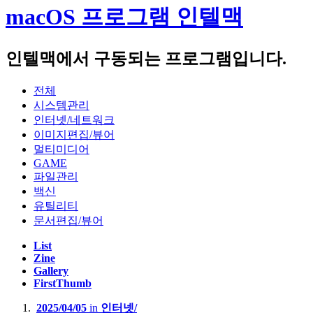
macOS 프로그램 인텔맥
Apple Macbook Air 2022 (M2, A2681)
Lenovo LEGION 5 Pro 16ACH R7 STORM (AMD R7-5800H,
NVIDIA RTX3060 laptop)
인텔맥에서 구동되는 프로그램입니다.
Lenovo Thinkpad T420s(Intel i5-2540M)
전체
Apple Macbook Air 2011 Mid( i5-2467M, A1370)
시스템관리
인터넷/네트워크
이미지편집/뷰어
Server :
멀티미디어
GAME
Dell PowerEdge R420(Intel XEON E5-2407)
파일관리
백신
Dell PowerEdge R710(Intel XEON E5620 x2, 32GB)
유틸리티
HP Proliant Microserver Gen8(Intel XEON E3-1230V2)
문서편집/뷰어
List
Zine
NAS :
Gallery
FirstThumb
Synology.DS218+
2025/04/05
in
인터넷/
BUFFALO LinkStation Live LS-XL/E