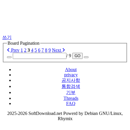
쓰기
Board Pagination
Prev
1
2
3
4
5
6
7
8
9
Next
/ 9
GO
About
privacy
공지사항
통합검색
기부
Threads
FAQ
2025-2026 SoftDownload.net Powerd by Debian GNU/Linux,
Rhymix