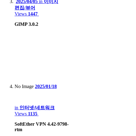
2025/04/05
in
이미지
편집/뷰어
Apple iPad 9th gen
Views
1447
Apple iPad Air2
GIMP 3.0.2
Samsung Galaxy Tab S7+
Lenovo Xiaoxin 2022
Game Console :
Sony PSP, PS3, PS4 Pro, PS5
Microsoft Xbox 360, Xbox One X
No Image
2025/01/18
Nintendo DS Lite, 3DS XL, Switch Lite, Switch
HardKernel Odrid Go Advance Black Edition
in
인터넷/네트워크
Gamepark GP2X-F100
Views
1135
Valve Steam deck LCD
SoftEther VPN 4.42-9798-
rtm