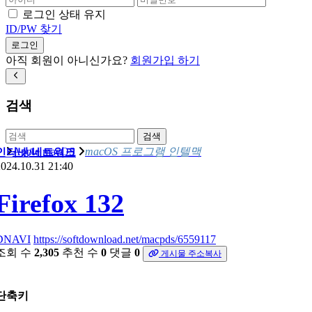
로그인 상태 유지
ID/PW 찾기
로그인
아직 회원이 아니신가요?
회원가입 하기
검색
검색
Apple macOS
macOS 프로그램 인텔맥
인터넷/네트워크
024.10.31 21:40
Firefox 132
DNAVI
https://softdownload.net/macpds/6559117
조회 수
2,305
추천 수
0
댓글
0
게시물 주소복사
단축키