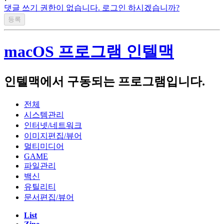
댓글 쓰기 권한이 없습니다. 로그인 하시겠습니까?
homebuilt computer(
AMD Ryzen 5700x3d, Asrock B450 Steel
Legend, Intel A770)
Beelink SER 7 (AMD Ryzen 7840HS)
macOS 프로그램 인텔맥
Firebat S1(Intel N100)
인텔맥에서 구동되는 프로그램입니다.
Notebook :
전체
Acer Swift 14 AI 2024(Qualcomm SnapDragon X Plus X1P4200)
시스템관리
인터넷/네트워크
Apple Macbook Air 2022 (M2, A2681)
이미지편집/뷰어
Lenovo LEGION 5 Pro 16ACH R7 STORM (AMD R7-5800H,
멀티미디어
NVIDIA RTX3060 laptop)
GAME
파일관리
Lenovo Thinkpad T420s(Intel i5-2540M)
백신
유틸리티
Apple Macbook Air 2011 Mid( i5-2467M, A1370)
문서편집/뷰어
List
Server :