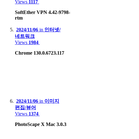
Views
1117
Sony PSP, PS3, PS4 Pro, PS5
SoftEther VPN 4.42-9798-
Microsoft Xbox 360, Xbox One X
rtm
Nintendo DS Lite, 3DS XL, Switch Lite, Switch
2024/11/06
in
인터넷/
네트워크
HardKernel Odrid Go Advance Black Edition
Views
1984
Gamepark GP2X-F100
Chrome 130.0.6723.117
Valve Steam deck LCD
2024/11/06
in
이미지
편집/뷰어
Views
1374
PhotoScape X Mac 3.0.3