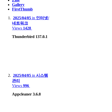
Zine
Gallery
Dell PowerEdge R420(Intel XEON E5-2407)
FirstThumb
Dell PowerEdge R710(Intel XEON E5620 x2, 32GB)
2025/04/05
in
인터넷/
네트워크
HP Proliant Microserver Gen8(Intel XEON E3-1230V2)
Views
1428
Thunderbird 137.0.1
NAS :
Synology.DS218+
BUFFALO LinkStation Live LS-XL/E
Smartphone
:
2025/04/05
in
시스템
관리
Motorola Edge 20 pro
Views
996
Apple iPhone 12
Appcleaner 3.6.8
Apple iPhone 15 Pro Max
Samsung Galaxy S8