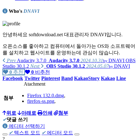
Who's
DNAVI
안녕하세요 softdownload.net 대표관리자 DNAVI입니다.
오픈소스를 좋아하고 컴퓨터에서 돌아가는 OS와 소프트웨어
를 설치하고 웹사이트를 운영하는데 관심이 많습니다.
Prev
Audacity 3.7.0
Audacity 3.7.0
2024.10.31
DNAVI
OBS
by
Studio 30.1.2
Next
OBS Studio 30.1.2
2024.05.07
DNAVI
by
0
추천
0
비추천
가지고 있는 제품리스트
Facebook
Twitter
Pinterest
Band
KakaoStory
Kakao
Line
Atachment
PC :
Firefox 132.0.dmg
,
homebuilt computer
(Intel i7-4790K, ASUS MAXIMUS Ranger Vii,
첨부
firefox-ss.png
,
AMD Radeon R290),
homebuilt computer
위로
아래로
(AMD Phenom X4 630, GIGABYTE GA-61P-
인쇄
첨부
S3, NVIDIA GT8600),
✔
댓글 쓰기
에디터 선택하기
Apple iMac 2009 late(Intel E7600)
✔
텍스트 모드
✔
에디터 모드
?
Apple MacMini 2018(Intel i5-8500B, A1993)