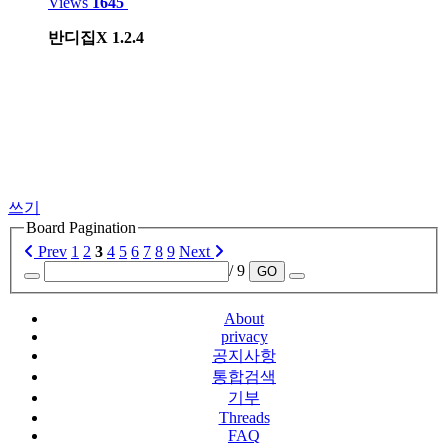
Views
1645
반디집X 1.2.4
쓰기
Board Pagination
Prev
1
2
3
4
5
6
7
8
9
Next
/ 9
GO
About
privacy
공지사항
통합검색
기부
Threads
FAQ