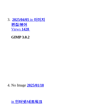
Xiaomi Redmi Note 4, Mi 8
Lenovo Phab2 Pro
2025/04/05
in
이미지
Apple iPhone 5
편집/뷰어
Views
1428
Huawei X3, Nova Smart
GIMP 3.0.2
Blackberry 9790
Tablet
:
Apple iPad 9th gen
Apple iPad Air2
Samsung Galaxy Tab S7+
Lenovo Xiaoxin 2022
No Image
2025/01/18
Game Console :
in
인터넷/네트워크