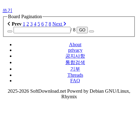
쓰기
Board Pagination
Prev
1
2
3
4
5
6
7
8
Next
/ 8
GO
About
privacy
공지사항
통합검색
기부
Threads
FAQ
2025-2026 SoftDownload.net Powerd by Debian GNU/Linux,
Rhymix