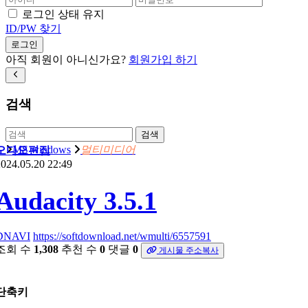
로그인 상태 유지
ID/PW 찾기
로그인
아직 회원이 아니신가요?
회원가입 하기
검색
검색
MS windows
멀티미디어
오디오편집
024.05.20 22:49
Audacity 3.5.1
DNAVI
https://softdownload.net/wmulti/6557591
조회 수
1,308
추천 수
0
댓글
0
게시물 주소복사
단축키