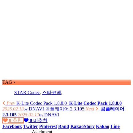
TAG •
STAR Codec
,
스타코덱
,
Prev
K-Lite Codec Pack 1.8.8.0
K-Lite Codec Pack 1.8.8.0
2025.02.13
DNAVI
곰플레이어 2.3.105
Next
곰플레이어
by
2.3.105
2025.02.11
DNAVI
by
0
추천
0
비추천
Facebook
Twitter
Pinterest
Band
KakaoStory
Kakao
Line
Atachment