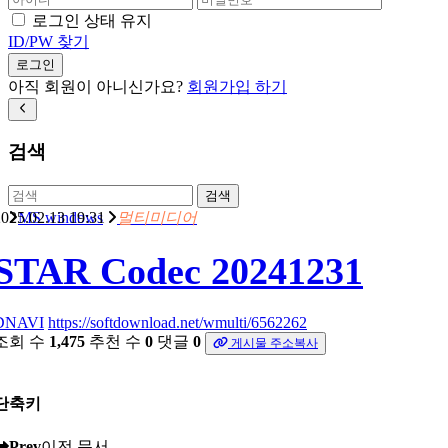
로그인 상태 유지
ID/PW 찾기
로그인
아직 회원이 아니신가요?
회원가입 하기
검색
검색
025.02.13 19:31
MS windows
멀티미디어
STAR Codec 20241231
DNAVI
https://softdownload.net/wmulti/6562262
조회 수
1,475
추천 수
0
댓글
0
게시물 주소복사
단축키
Prev
이전 문서