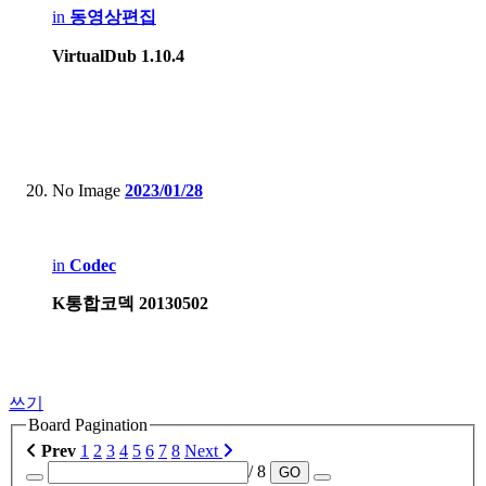
in
동영상편집
VirtualDub 1.10.4
No Image
2023/01/28
in
Codec
K통합코덱 20130502
쓰기
Board Pagination
Prev
1
2
3
4
5
6
7
8
Next
/ 8
GO