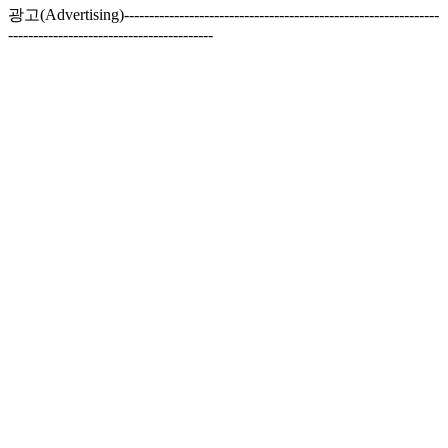
광고(Advertising)---------------------------------------------------------------
-----------------------------------------