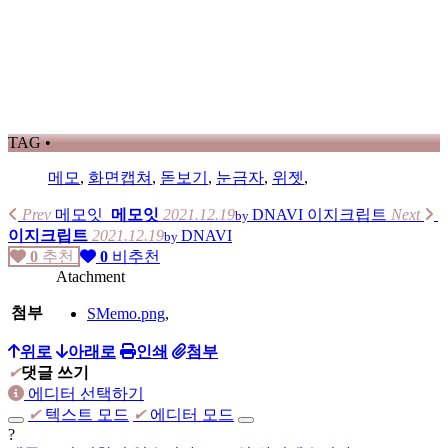
TAG •
메모
,
화면캡쳐
,
돋보기
,
눈금자
,
위젯
,
Prev
메모잇
메모잇
2021.12.19
DNAVI
이지크립트
Next
by
이지크립트
2021.12.19
DNAVI
by
0
추천
0
비추천
Atachment
첨부
SMemo.png
,
위로
아래로
인쇄
첨부
✔
댓글 쓰기
에디터 선택하기
✔
텍스트 모드
✔
에디터 모드
?