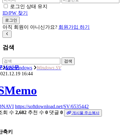
로그인 상태 유지
ID/PW 찾기
로그인
아직 회원이 아니신가요?
회원가입 하기
검색
검색
문서/사무
MS windows
Windows SV
021.12.19 16:44
SMemo
DNAVI
https://softdownload.net/SV/6535442
조회 수
2,682
추천 수
0
댓글
0
게시물 주소복사
단축키