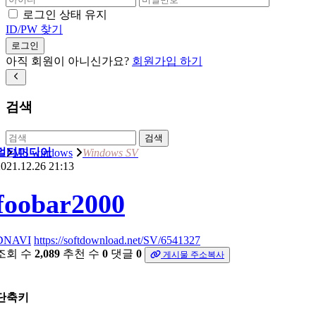
로그인 상태 유지
ID/PW 찾기
로그인
아직 회원이 아니신가요?
회원가입 하기
검색
검색
멀티미디어
MS windows
Windows SV
021.12.26 21:13
foobar2000
DNAVI
https://softdownload.net/SV/6541327
조회 수
2,089
추천 수
0
댓글
0
게시물 주소복사
단축키