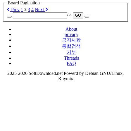
Board Pagination
Prev
1
2
3
4
Next
/ 4
GO
About
privacy
공지사항
통합검색
기부
Threads
FAQ
2025-2026 SoftDownload.net Powerd by Debian GNU/Linux,
Rhymix