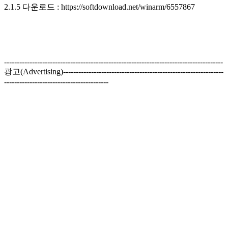
2.1.5 다운로드 : https://softdownload.net/winarm/6557867
--------------------------------------------------------------------------------------
광고(Advertising)---------------------------------------------------------------
-----------------------------------------