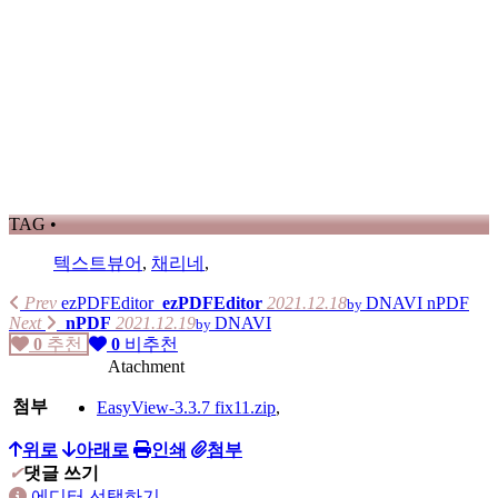
TAG •
텍스트뷰어
,
채리네
,
Prev
ezPDFEditor
ezPDFEditor
2021.12.18
DNAVI
nPDF
by
Next
nPDF
2021.12.19
DNAVI
by
0
추천
0
비추천
Atachment
첨부
EasyView-3.3.7 fix11.zip
,
위로
아래로
인쇄
첨부
✔
댓글 쓰기
에디터 선택하기