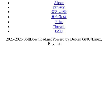
About
privacy
공지사항
통합검색
기부
Threads
FAQ
2025-2026 SoftDownload.net Powerd by Debian GNU/Linux,
Rhymix