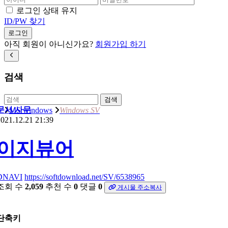
로그인 상태 유지
ID/PW 찾기
로그인
아직 회원이 아니신가요?
회원가입 하기
검색
검색
문서/사무
MS windows
Windows SV
021.12.21 21:39
이지뷰어
DNAVI
https://softdownload.net/SV/6538965
조회 수
2,059
추천 수
0
댓글
0
게시물 주소복사
단축키