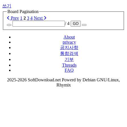
쓰기
Board Pagination
Prev
1
2
3
4
Next
/ 4
GO
About
privacy
공지사항
통합검색
기부
Threads
FAQ
2025-2026 SoftDownload.net Powerd by Debian GNU/Linux,
Rhymix