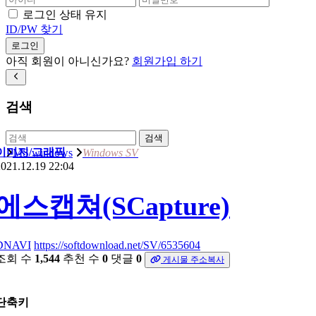
로그인 상태 유지
ID/PW 찾기
로그인
아직 회원이 아니신가요?
회원가입 하기
검색
검색
이미지/그래픽
MS windows
Windows SV
021.12.19 22:04
에스캡쳐(SCapture)
DNAVI
https://softdownload.net/SV/6535604
조회 수
1,544
추천 수
0
댓글
0
게시물 주소복사
단축키