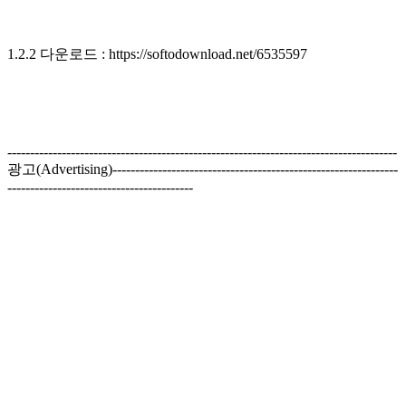
1.2.2 다운로드 : https://softodownload.net/6535597
--------------------------------------------------------------------------------------
광고(Advertising)---------------------------------------------------------------
-----------------------------------------