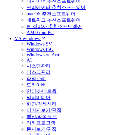
디자이너 추천소프트웨어
크리에이터 추천소프트웨어
macOS 추천소프트웨어
네트워크 추천소프트웨어
PC정비사 추천소프트웨어
AMD miniPC
MS windows
Windows SV
Windows ISO
Windows on Arm
AI
시스템관리
디스크관리
파일관리
드라이버
인터넷/네트웍
멀티미디어
화면/악세사리
이미지보기/편집
백신/악성코드
기타프로그램
문서보기/편집