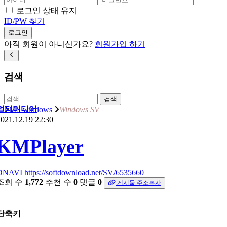
로그인 상태 유지
ID/PW 찾기
로그인
아직 회원이 아니신가요?
회원가입 하기
검색
검색
멀티미디어
MS windows
Windows SV
021.12.19 22:30
KMPlayer
DNAVI
https://softdownload.net/SV/6535660
조회 수
1,772
추천 수
0
댓글
0
게시물 주소복사
단축키