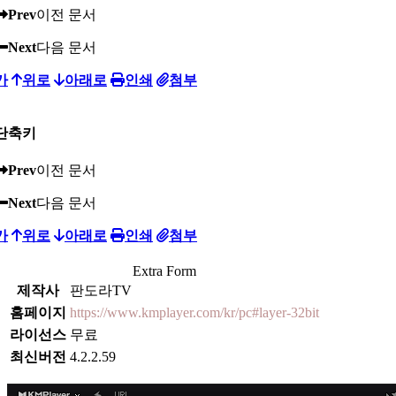
Prev
이전 문서
Next
다음 문서
가
위로
아래로
인쇄
첨부
단축키
Prev
이전 문서
Next
다음 문서
가
위로
아래로
인쇄
첨부
Extra Form
제작사
판도라TV
홈페이지
https://www.kmplayer.com/kr/pc#layer-32bit
라이선스
무료
최신버전
4.2.2.59