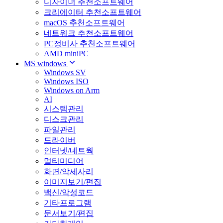
디자이너 추천소프트웨어
크리에이터 추천소프트웨어
macOS 추천소프트웨어
네트워크 추천소프트웨어
PC정비사 추천소프트웨어
AMD miniPC
MS windows
Windows SV
Windows ISO
Windows on Arm
AI
시스템관리
디스크관리
파일관리
드라이버
인터넷/네트웍
멀티미디어
화면/악세사리
이미지보기/편집
백신/악성코드
기타프로그램
문서보기/편집