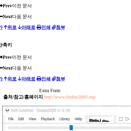
Prev
이전 문서
Next
다음 문서
가
위로
아래로
인쇄
첨부
단축키
Prev
이전 문서
Next
다음 문서
가
위로
아래로
인쇄
첨부
Extra Form
출처/참고/홈페이지
http://www.foobar2000.org/