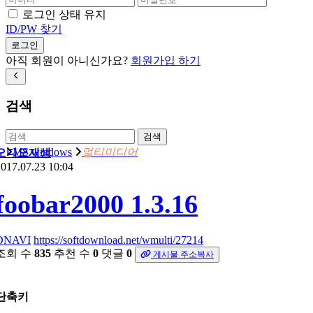
로그인 상태 유지
ID/PW 찾기
로그인
아직 회원이 아니신가요?
회원가입 하기
검색
검색
MS windows
멀티미디어
오디오재생
017.07.23 10:04
foobar2000 1.3.16
DNAVI
https://softdownload.net/wmulti/27214
조회 수
835
추천 수
0
댓글
0
게시물 주소복사
단축키