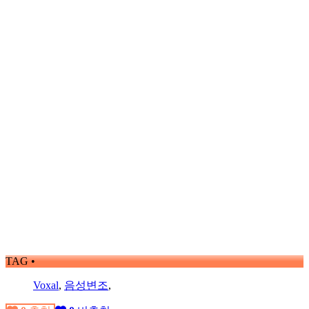
TAG •
Voxal
,
음성변조
,