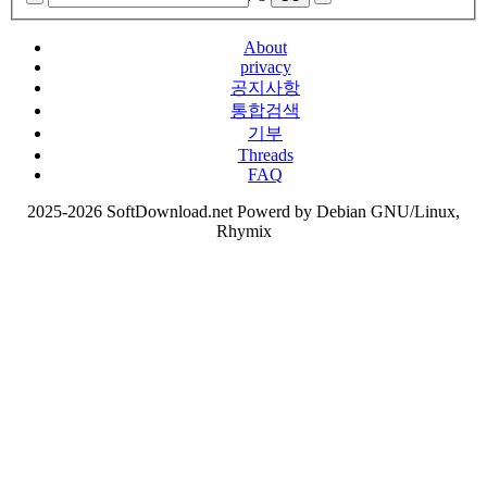
About
privacy
공지사항
통합검색
기부
Threads
FAQ
2025-2026 SoftDownload.net Powerd by Debian GNU/Linux,
Rhymix