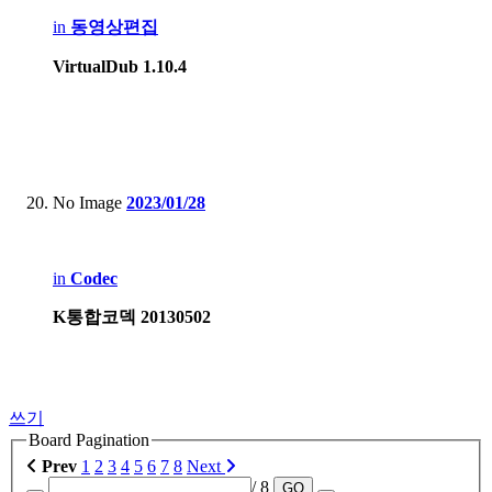
in
동영상편집
VirtualDub 1.10.4
No Image
2023/01/28
in
Codec
K통합코덱 20130502
쓰기
Board Pagination
Prev
1
2
3
4
5
6
7
8
Next
/ 8
GO