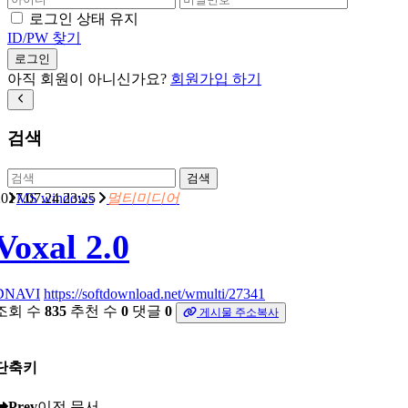
로그인 상태 유지
ID/PW 찾기
로그인
아직 회원이 아니신가요?
회원가입 하기
검색
검색
017.07.24 23:25
MS windows
멀티미디어
Voxal 2.0
DNAVI
https://softdownload.net/wmulti/27341
조회 수
835
추천 수
0
댓글
0
게시물 주소복사
단축키
Prev
이전 문서