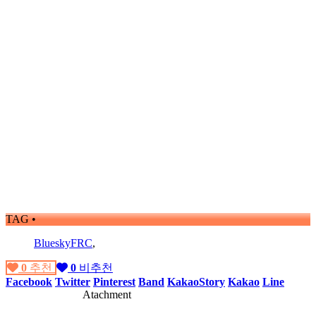
TAG •
BlueskyFRC
,
0
추천
0
비추천
Facebook
Twitter
Pinterest
Band
KakaoStory
Kakao
Line
Atachment