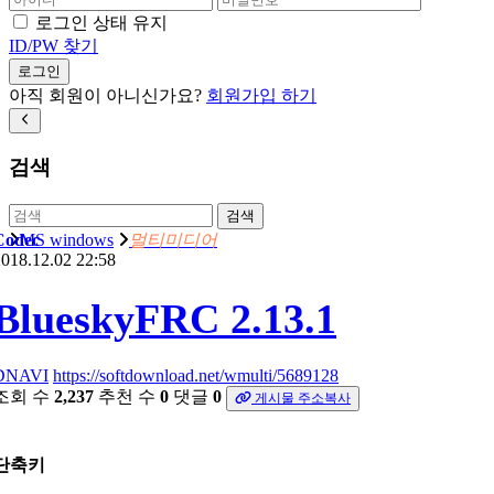
로그인 상태 유지
ID/PW 찾기
로그인
아직 회원이 아니신가요?
회원가입 하기
검색
검색
Codec
MS windows
멀티미디어
018.12.02 22:58
BlueskyFRC 2.13.1
DNAVI
https://softdownload.net/wmulti/5689128
조회 수
2,237
추천 수
0
댓글
0
게시물 주소복사
단축키