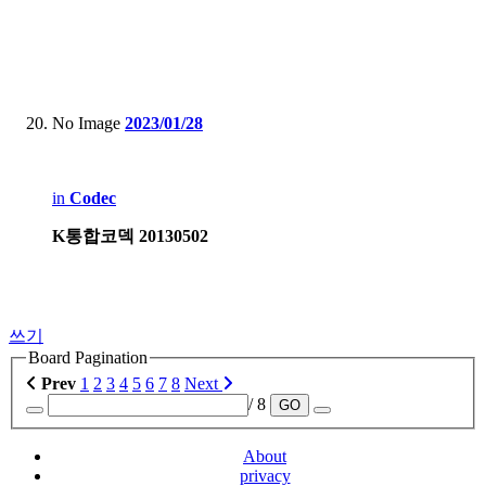
No Image
2023/01/28
in
Codec
K통합코덱 20130502
쓰기
Board Pagination
Prev
1
2
3
4
5
6
7
8
Next
/ 8
GO
About
privacy