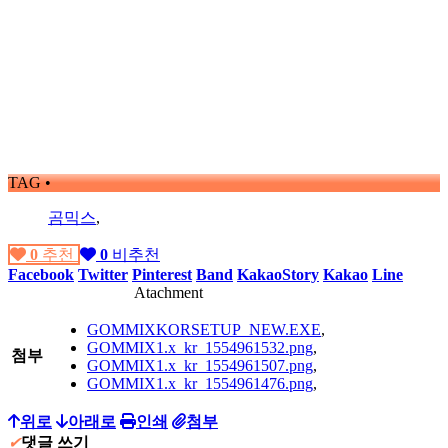
TAG •
곰믹스
,
0
추천
0
비추천
Facebook
Twitter
Pinterest
Band
KakaoStory
Kakao
Line
Atachment
GOMMIXKORSETUP_NEW.EXE
,
GOMMIX1.x_kr_1554961532.png
,
첨부
GOMMIX1.x_kr_1554961507.png
,
GOMMIX1.x_kr_1554961476.png
,
위로
아래로
인쇄
첨부
✔
댓글 쓰기