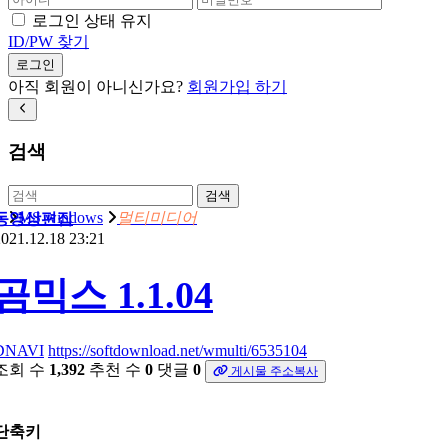
로그인 상태 유지
ID/PW 찾기
로그인
아직 회원이 아니신가요?
회원가입 하기
검색
검색
MS windows
멀티미디어
동영상편집
021.12.18 23:21
곰믹스 1.1.04
DNAVI
https://softdownload.net/wmulti/6535104
조회 수
1,392
추천 수
0
댓글
0
게시물 주소복사
단축키