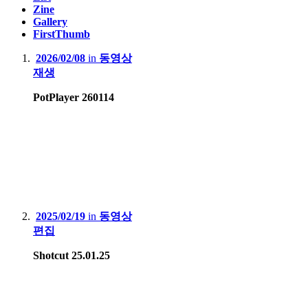
Zine
Gallery
FirstThumb
2026/02/08
in
동영상
재생
PotPlayer 260114
2025/02/19
in
동영상
편집
Shotcut 25.01.25