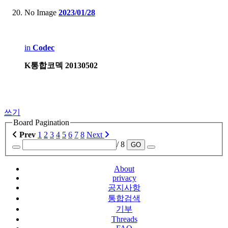
No Image
2023/01/28
in
Codec
K통합코덱 20130502
쓰기
Board Pagination
Prev
1
2
3
4
5
6
7
8
Next
/ 8
GO
About
privacy
공지사항
통합검색
기부
Threads